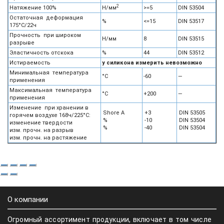
2
Натяжение 100%
Н/мм
>=5
DIN 53504
Остаточная деформация
%
<=15
DIN 53517
175°С/22ч
Прочность при широком
Н/мм
8
DIN 53515
разрыве
Эластичность отскока
%
44
DIN 53512
Истираемость
у силикона измерить невозможно
Минимальная температура
°С
-60
—
применения
Максимальная температура
°С
+200
—
применения
Изменение при хранении в
Shore A
+3
DIN 53505
горячем воздухе 168ч/225°С:
%
-10
DIN 53504
изменение твердости
%
-40
DIN 53504
изм. прочн. на разрыв
изм. прочн. на растяжение
О компании
Огромный ассортимент продукции, включает в том числе