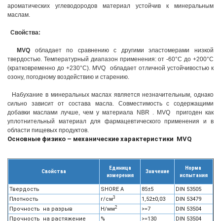
ароматических углеводородов материал устойчив к минеральным
маслам.
Свойства:
MVQ
обладает по сравнению с другими эластомерами низкой
твердостью. Температурный диапазон применения: от -60°С до +200°С
(кратковременно до +230°С). MVQ обладает отличной устойчивостью к
озону, погодному воздействию и старению.
Набухание в минеральных маслах является незначительным, однако
сильно зависит от состава масла. Совместимость с содержащими
добавки маслами лучше, чем у материала NBR . MVQ пригоден как
уплотнительный материал для фармацевтического применения и в
области пищевых продуктов.
Основные физико – механические характеристики MVQ
Единица
Норма
Свойства
Значение
измерения
испытания
Твердость
SHORE A
85±5
DIN 53505
3
Плотность
г/см
1,52±0,03
DIN 53479
2
Прочность на разрыв
Н/мм
>=7
DIN 53504
Прочность на растяжение
%
>=130
DIN 53504