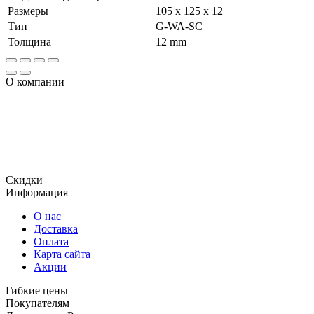
Размеры
105 x 125 x 12
Тип
G-WA-SC
Толщина
12 mm
О компании
Огромный ассортимент продукции, включает в том числе и
уплотнения, использующиеся для гидравлического
оборудования, уплотнительные кольца и сальники ,
отличающиеся отменным качеством и доступной
стоимостью.
Скидки
Информация
О нас
Доставка
Оплата
Карта сайта
Акции
Гибкие цены
Покупателям