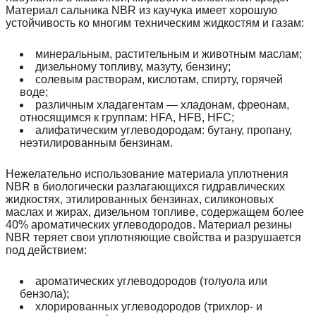
Материал сальника NBR из каучука имеет хорошую
устойчивость ко многим техническим жидкостям и газам:
минеральным, растительным и животным маслам;
дизельному топливу, мазуту, бензину;
солевым растворам, кислотам, спирту, горячей
воде;
различным хладагентам — хладонам, фреонам,
относящимся к группам: HFA, HFB, HFC;
алифатическим углеводородам: бутану, пропану,
неэтилированным бензинам.
Нежелательно использование материала уплотнения
NBR в биологически разлагающихся гидравлических
жидкостях, этилированных бензинах, силиконовых
маслах и жирах, дизельном топливе, содержащем более
40% ароматических углеводородов. Материал резины
NBR теряет свои уплотняющие свойства и разрушается
под действием:
ароматических углеводородов (толуола или
бензола);
хлорированных углеводородов (трихлор- и