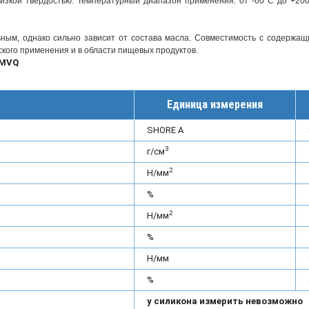
изкой твердостью. Температурный диапазон применения: от -60°С до +20
ым, однако сильно зависит от состава масла. Совместимость с содержа
кого применения и в области пищевых продуктов.
 MVQ
Единица измерения
SHORE A
3
г/см
2
Н/мм
%
2
Н/мм
%
Н/мм
%
у силикона измерить невозможно