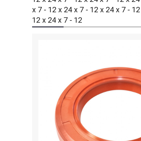
x 7 - 12 x 24 x 7 - 12 x 24 x 7 - 12
12 x 24 x 7 - 12