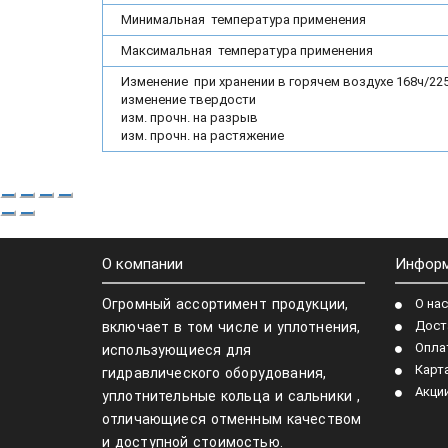
Минимальная температура применения
Максимальная температура применения
Изменение при хранении в горячем воздухе 168ч/225
изменение твердости
изм. прочн. на разрыв
изм. прочн. на растяжение
О компании
Инфор
Огромный ассортимент продукции,
О нас
Дост
включает в том числе и уплотнения,
Опла
использующиеся для
Карт
гидравлического оборудования,
Акци
уплотнительные кольца и сальники ,
отличающиеся отменным качеством
и доступной стоимостью.