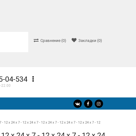
Сравнение (0)
Закладки (0)
5-04-534
-22.00
7 - 12 x 24 x 7 - 12 x 24 x 7 - 12 x 24 x 7 - 12 x 24 x 7 - 12 x 24 x 7 - 12
- 12 x 24 x 7 - 12 x 24 x 7 - 12 x 24