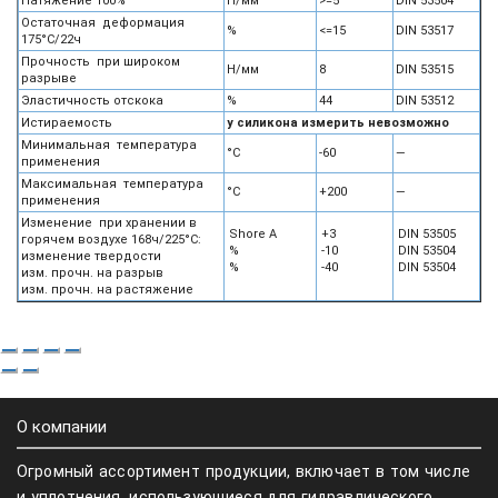
Натяжение 100%
Н/мм
>=5
DIN 53504
Остаточная деформация
%
<=15
DIN 53517
175°С/22ч
Прочность при широком
Н/мм
8
DIN 53515
разрыве
Эластичность отскока
%
44
DIN 53512
Истираемость
у силикона измерить невозможно
Минимальная температура
°С
-60
—
применения
Максимальная температура
°С
+200
—
применения
Изменение при хранении в
Shore A
+3
DIN 53505
горячем воздухе 168ч/225°С:
%
-10
DIN 53504
изменение твердости
%
-40
DIN 53504
изм. прочн. на разрыв
изм. прочн. на растяжение
О компании
Огромный ассортимент продукции, включает в том числе
и уплотнения, использующиеся для гидравлического