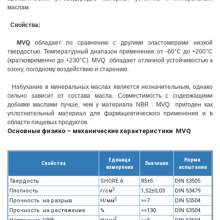
маслам.
Свойства:
MVQ
обладает по сравнению с другими эластомерами низкой
твердостью. Температурный диапазон применения: от -60°С до +200°С
(кратковременно до +230°С). MVQ обладает отличной устойчивостью к
озону, погодному воздействию и старению.
Набухание в минеральных маслах является незначительным, однако
сильно зависит от состава масла. Совместимость с содержащими
добавки маслами лучше, чем у материала NBR . MVQ пригоден как
уплотнительный материал для фармацевтического применения и в
области пищевых продуктов.
Основные физико – механические характеристики MVQ
Единица
Норма
Свойства
Значение
измерения
испытания
Твердость
SHORE A
85±5
DIN 53505
3
Плотность
г/см
1,52±0,03
DIN 53479
2
Прочность на разрыв
Н/мм
>=7
DIN 53504
Прочность на растяжение
%
>=130
DIN 53504
2