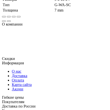
Тип
G-WA-SC
Толщина
7 mm
О компании
Огромный ассортимент продукции, включает в том числе и
уплотнения, использующиеся для гидравлического
оборудования, уплотнительные кольца и сальники ,
отличающиеся отменным качеством и доступной
стоимостью.
Скидки
Информация
О нас
Доставка
Оплата
Карта сайта
Акции
Гибкие цены
Покупателям
Доставка по России