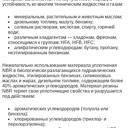
устойчивость ко многим техническим жидкостям и газам:
минеральным, растительным и животным маслам;
дизельному топливу, мазуту, бензину;
солевым растворам, кислотам, спирту, горячей
воде;
различным хладагентам — хладонам, фреонам,
относящимся к группам: HFA, HFB, HFC;
алифатическим углеводородам: бутану, пропану,
неэтилированным бензинам.
Нежелательно использование материала уплотнения
NBR в биологически разлагающихся гидравлических
жидкостях, этилированных бензинах, силиконовых
маслах и жирах, дизельном топливе, содержащем более
40% ароматических углеводородов. Материал резины
NBR теряет свои уплотняющие свойства и разрушается
под действием:
ароматических углеводородов (толуола или
бензола);
хлорированных углеводородов (трихлор- и
перхлорэтилена);