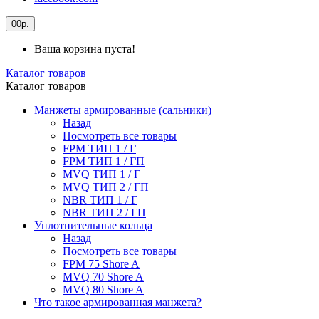
0
0р.
Ваша корзина пуста!
Каталог товаров
Каталог товаров
Манжеты армированные (сальники)
Назад
Посмотреть все товары
FPM ТИП 1 / Г
FPM ТИП 1 / ГП
MVQ ТИП 1 / Г
MVQ ТИП 2 / ГП
NBR ТИП 1 / Г
NBR ТИП 2 / ГП
Уплотнительные кольца
Назад
Посмотреть все товары
FPM 75 Shore A
MVQ 70 Shore A
MVQ 80 Shore A
Что такое армированная манжета?