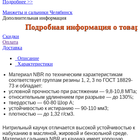
Подробнее >>
Манжеты и сальники Челябинск
Дополнительная информация
Подробная информация о товарах
Скидки
Оплата
Доставка
Описание
Характеристики
Материал NBR по техническим характеристикам
соответствует группам резины 1, 2, 3 по ГОСТ 18829-
73 и обладает:
условной прочностью при растяжении — 9,8-10,8 МПа;
относительным удлинением при разрыве — до 130%;
твердостью — 60-80 Шор А;
устойчивостью к истиранию — 90-110 мм3;
плотностью — до 1,32 г/см3.
Нитрильный каучук отличается высокой устойчивостью к
набуханию в масляной, жировой и бензольной среде.
Материал сальника NBR из каучука имеет хорошую