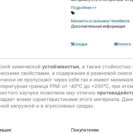
Подробнее >>
Манжеты и сальники Челябинск
Дополнительная информация
П
Скидки
Оплата
асной химической
устойчивостью
, а также стойкостью
ескими свойствами, а содержание в резиновой смеси 
чески не пропускают через себя газ и имеют минима
мпературная граница FPM: от -40°C до +200°C, при эт
ристого каучука позволили ему отлично
противодейст
ладает всеми характеристиками этого материала. Дан
ной нагрузкой и в агрессивных средах.
мация
Покупателям