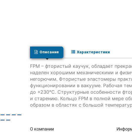
Описание
Характеристики
FPM – фтористый каучук, обладает прекр
наделен хорошими механическими и физич
негорючим. Фтористые эластомеры практи
функционировании в вакууме. Рабочая те
до +230°C. Структурные особенности фто
и старению. Кольцо FPM в полной мере об
образом в областях с большой температур
О компании
Инфор