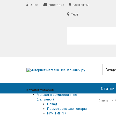
О нас
Доставка
Контакты
Тест
Текст
Везд
Каталог товаров
Статьи
Каталог товаров
Манжеты армированные
(сальники)
Главная
Назад
Посмотреть все товары
FPM ТИП 1 / Г