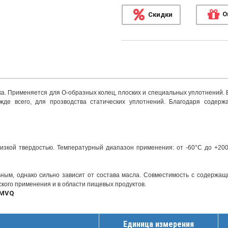
О
Скидки
а. Применяется для О-образных колец, плоских и специальных уплотнений. 
жде всего, для прозводства статических уплотнений. Благодаря содерж
изкой твердостью. Температурный диапазон применения: от -60°С до +20
ым, однако сильно зависит от состава масла. Совместимость с содержа
кого применения и в области пищевых продуктов.
 MVQ
Единица измерения