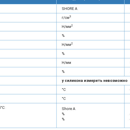
SHORE A
3
г/см
2
Н/мм
%
2
Н/мм
%
Н/мм
%
у силикона измерить невозможно
°С
°С
°С:
Shore A
%
%