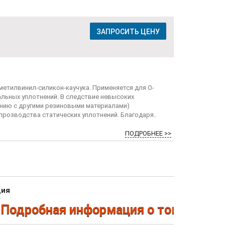
ЗАПРОСИТЬ ЦЕНУ
метилвинил-силикон-каучука. Применяется для О-
альных уплотнений. В следствие невысоких
ению с другими резиновыми материалами)
 прозводства статических уплотнений. Благодаря..
ПОДРОБНЕЕ >>
ция
дробная информация о товарах по те