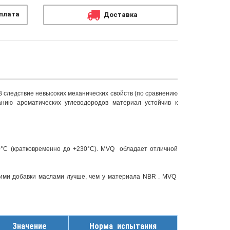
плата
Доставка
В следствие невысоких механических свойств (по сравнению
анию ароматических углеводородов материал устойчив к
0°С (кратковременно до +230°С). MVQ обладает отличной
щими добавки маслами лучше, чем у материала NBR . MVQ
Значение
Норма испытания