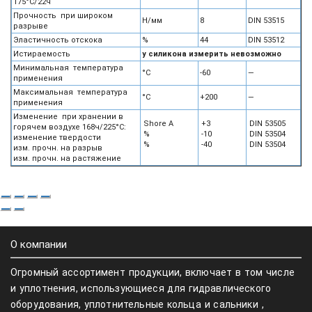
175°С/22ч
Прочность при широком
Н/мм
8
DIN 53515
разрыве
Эластичность отскока
%
44
DIN 53512
Истираемость
у силикона измерить невозможно
Минимальная температура
°С
-60
—
применения
Максимальная температура
°С
+200
—
применения
Изменение при хранении в
Shore A
+3
DIN 53505
горячем воздухе 168ч/225°С:
%
-10
DIN 53504
изменение твердости
%
-40
DIN 53504
изм. прочн. на разрыв
изм. прочн. на растяжение
О компании
Огромный ассортимент продукции, включает в том числе
и уплотнения, использующиеся для гидравлического
оборудования, уплотнительные кольца и сальники ,