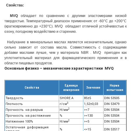
Свойства:
MVQ
обладает по сравнению с другими эластомерами низкой
твердостью. Температурный диапазон применения: от -60°С до +200°С
(кратковременно до +230°С). MVQ обладает отличной устойчивостью к
озону, погодному воздействию и старению.
Набухание в минеральных маслах является незначительным, однако
сильно зависит от состава масла. Совместимость с содержащими
добавки маслами лучше, чем у материала NBR . MVQ пригоден как
уплотнительный материал для фармацевтического применения и в
области пищевых продуктов.
Основные физико – механические характеристики MVQ
Единица
Норма
Свойства
Значение
измерения
испытания
Твердость
SHORE A
85±5
DIN 53505
3
Плотность
г/см
1,52±0,03
DIN 53479
2
Прочность на разрыв
Н/мм
>=7
DIN 53504
Прочность на растяжение
%
>=130
DIN 53504
2
Натяжение 100%
Н/мм
>=5
DIN 53504
Остаточная деформация
%
<=15
DIN 53517