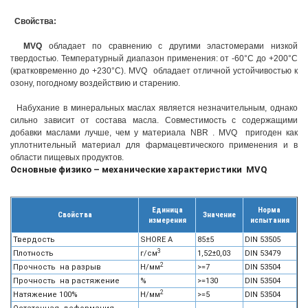
Свойства:
MVQ
обладает по сравнению с другими эластомерами низкой
твердостью. Температурный диапазон применения: от -60°С до +200°С
(кратковременно до +230°С). MVQ обладает отличной устойчивостью к
озону, погодному воздействию и старению.
Набухание в минеральных маслах является незначительным, однако
сильно зависит от состава масла. Совместимость с содержащими
добавки маслами лучше, чем у материала NBR . MVQ пригоден как
уплотнительный материал для фармацевтического применения и в
области пищевых продуктов.
Основные физико – механические характеристики MVQ
Единица
Норма
Свойства
Значение
измерения
испытания
Твердость
SHORE A
85±5
DIN 53505
3
Плотность
г/см
1,52±0,03
DIN 53479
2
Прочность на разрыв
Н/мм
>=7
DIN 53504
Прочность на растяжение
%
>=130
DIN 53504
2
Натяжение 100%
Н/мм
>=5
DIN 53504