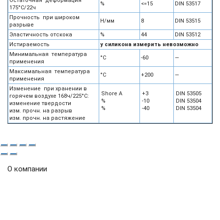
Остаточная деформация
%
<=15
DIN 53517
175°С/22ч
Прочность при широком
Н/мм
8
DIN 53515
разрыве
Эластичность отскока
%
44
DIN 53512
Истираемость
у силикона измерить невозможно
Минимальная температура
°С
-60
—
применения
Максимальная температура
°С
+200
—
применения
Изменение при хранении в
Shore A
+3
DIN 53505
горячем воздухе 168ч/225°С:
%
-10
DIN 53504
изменение твердости
%
-40
DIN 53504
изм. прочн. на разрыв
изм. прочн. на растяжение
О компании
Огромный ассортимент продукции, включает в том числе
и уплотнения, использующиеся для гидравлического
оборудования, уплотнительные кольца и сальники ,
отличающиеся отменным качеством и доступной