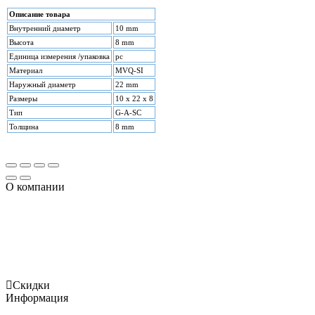
Описание товара
Внутренний диаметр
10 mm
Высота
8 mm
Единица измерения /упаковка
pc
Материал
MVQ-SI
Наружный диаметр
22 mm
Размеры
10 x 22 x 8
Тип
G-A-SC
Толщина
8 mm
О компании
Огромный ассортимент продукции, включает в том числе и
уплотнения, использующиеся для гидравлического
оборудования, уплотнительные кольца и сальники ,
отличающиеся отменным качеством и доступной
стоимостью.
Скидки
Информация