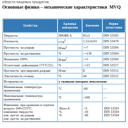
области пищевых продуктов.
Основные физико – механические характеристики MVQ
Единица
Норма
Свойства
Значение
измерения
испытания
Твердость
SHORE A
85±5
DIN 53505
3
Плотность
1,52±0,03
DIN 53479
г/см
2
Прочность на разрыв
>=7
DIN 53504
Н/мм
Прочность на растяжение
%
>=130
DIN 53504
2
Натяжение 100%
>=5
DIN 53504
Н/мм
Остаточная деформация 175°С/22ч
%
<=15
DIN 53517
Прочность при широком разрыве
Н/мм
8
DIN 53515
Эластичность отскока
%
44
DIN 53512
Истираемость
у силикона измерить невозможно
Минимальная температура
°С
-60
—
применения
Максимальная температура
°С
+200
—
применения
Изменение при хранении в горячем
воздухе 168ч/225°С:
Shore A
+3
DIN 53505
изменение твердости
%
-10
DIN 53504
изм. прочн. на разрыв
%
-40
DIN 53504
изм. прочн. на растяжение