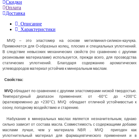
Скидки
Оплата
Доставка
Описание
Характеристики
MVQ – это эластомер на основе метилвинил-силикон-каучука.
Применяется для О-образных колец, плоских и специальных уплотнений.
В следствие невысоких механических свойств (по сравнению с другими
резиновыми материалами) используется, прежде всего, для прозводства
статических уплотнений. Благодаря содержанию ароматических
углеводородов материал устойчив к минеральным маслам.
Свойства:
MVQ
обладает по сравнению с другими эластомерами низкой твердостью.
Температурный диапазон применения: от -60°С до +200°С
(кратковременно до +230°С). MVQ обладает отличной устойчивостью к
озону, погодному воздействию и старению.
Набухание в минеральных маслах является незначительным, однако
сильно зависит от состава масла. Совместимость с содержащими добавки
маслами лучше, чем у материала NBR . MVQ пригоден как
уплотнительный материал для фармацевтического применения и в