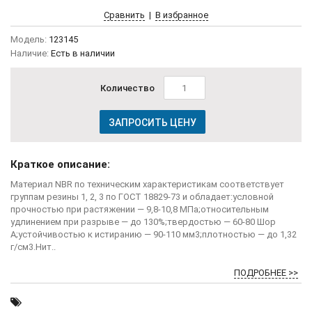
Сравнить
|
В избранное
Модель:
123145
Наличие:
Есть в наличии
Количество
ЗАПРОСИТЬ ЦЕНУ
Краткое описание:
Материал NBR по техническим характеристикам соответствует
группам резины 1, 2, 3 по ГОСТ 18829-73 и обладает:условной
прочностью при растяжении — 9,8-10,8 МПа;относительным
удлинением при разрыве — до 130%;твердостью — 60-80 Шор
А;устойчивостью к истиранию — 90-110 мм3;плотностью — до 1,32
г/см3.Нит..
ПОДРОБНЕЕ >>