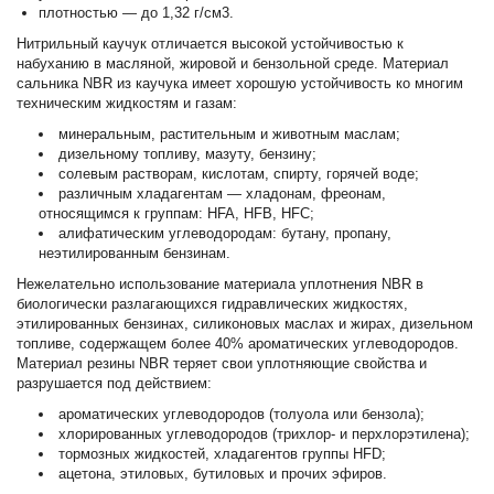
плотностью — до 1,32 г/см3.
Нитрильный каучук отличается высокой устойчивостью к
набуханию в масляной, жировой и бензольной среде. Материал
сальника NBR из каучука имеет хорошую устойчивость ко многим
техническим жидкостям и газам:
минеральным, растительным и животным маслам;
дизельному топливу, мазуту, бензину;
солевым растворам, кислотам, спирту, горячей воде;
различным хладагентам — хладонам, фреонам,
относящимся к группам: HFA, HFB, HFC;
алифатическим углеводородам: бутану, пропану,
неэтилированным бензинам.
Нежелательно использование материала уплотнения NBR в
биологически разлагающихся гидравлических жидкостях,
этилированных бензинах, силиконовых маслах и жирах, дизельном
топливе, содержащем более 40% ароматических углеводородов.
Материал резины NBR теряет свои уплотняющие свойства и
разрушается под действием:
ароматических углеводородов (толуола или бензола);
хлорированных углеводородов (трихлор- и перхлорэтилена);
тормозных жидкостей, хладагентов группы HFD;
ацетона, этиловых, бутиловых и прочих эфиров.