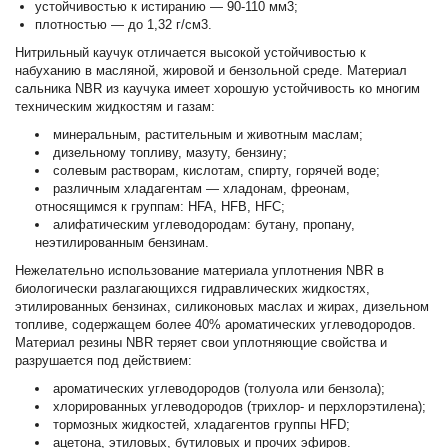
устойчивостью к истиранию — 90-110 мм3;
плотностью — до 1,32 г/см3.
Нитрильный каучук отличается высокой устойчивостью к
набуханию в масляной, жировой и бензольной среде. Материал
сальника NBR из каучука имеет хорошую устойчивость ко многим
техническим жидкостям и газам:
минеральным, растительным и животным маслам;
дизельному топливу, мазуту, бензину;
солевым растворам, кислотам, спирту, горячей воде;
различным хладагентам — хладонам, фреонам,
относящимся к группам: HFA, HFB, HFC;
алифатическим углеводородам: бутану, пропану,
неэтилированным бензинам.
Нежелательно использование материала уплотнения NBR в
биологически разлагающихся гидравлических жидкостях,
этилированных бензинах, силиконовых маслах и жирах, дизельном
топливе, содержащем более 40% ароматических углеводородов.
Материал резины NBR теряет свои уплотняющие свойства и
разрушается под действием:
ароматических углеводородов (толуола или бензола);
хлорированных углеводородов (трихлор- и перхлорэтилена);
тормозных жидкостей, хладагентов группы HFD;
ацетона, этиловых, бутиловых и прочих эфиров.