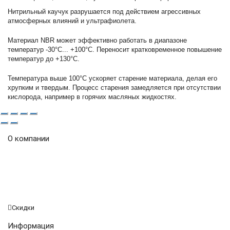
Нитрильный каучук разрушается под действием агрессивных
атмосферных влияний и ультрафиолета.
Материал NBR может эффективно работать в диапазоне
температур -30°С... +100°С. Переносит кратковременное повышение
температур до +130°С.
Температура выше 100°С ускоряет старение материала, делая его
хрупким и твердым. Процесс старения замедляется при отсутствии
кислорода, например в горячих масляных жидкостях.
О компании
Огромный ассортимент продукции, включает в том числе
и уплотнения, использующиеся для гидравлического
оборудования, уплотнительные кольца и сальники ,
отличающиеся отменным качеством и доступной
стоимостью.
Скидки
Информация