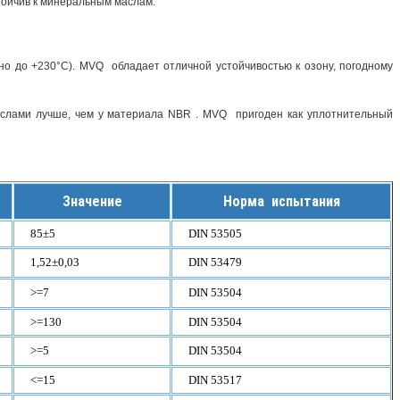
тойчив к минеральным маслам.
но до +230°С). MVQ обладает отличной устойчивостью к озону, погодному
аслами лучше, чем у материала NBR . MVQ пригоден как уплотнительный
Значение
Норма испытания
85±5
DIN 53505
1,52±0,03
DIN 53479
>=7
DIN 53504
>=130
DIN 53504
>=5
DIN 53504
<=15
DIN 53517