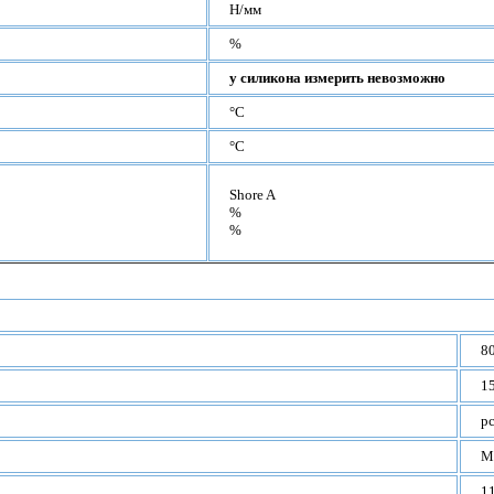
Н/мм
%
у силикона измерить невозможно
°С
°С
Shore A
%
%
8
1
p
M
1