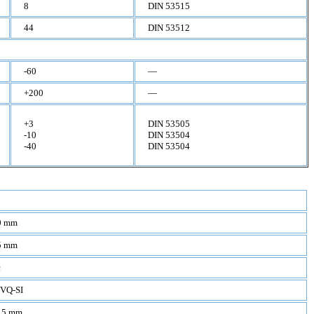
8
DIN 53515
44
DIN 53512
-60
—
+200
—
+3
DIN 53505
-10
DIN 53504
-40
DIN 53504
0 mm
5 mm
c
VQ-SI
15 mm