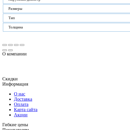
Размеры
Тип
Толщина
О компании
Огромный ассортимент продукции, включает в том числе и уп
качеством и доступной стоимостью.
Скидки
Информация
О нас
Доставка
Оплата
Карта сайта
Акции
Гибкие цены
Покупателям