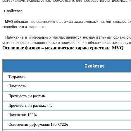
материалами) используется, прежде всего, для прозводства статических у
Свойства:
MVQ
обладает по сравнению с другими эластомерами низкой твердостью
воздействию и старению.
Набухание в минеральных маслах является незначительным, однако сил
материал для фармацевтического применения и в области пищевых продукт
Основные физико – механические характеристики MVQ
Свойства
Твердость
Плотность
Прочность на разрыв
Прочность на растяжение
Натяжение 100%
Остаточная деформация 175°С/22ч