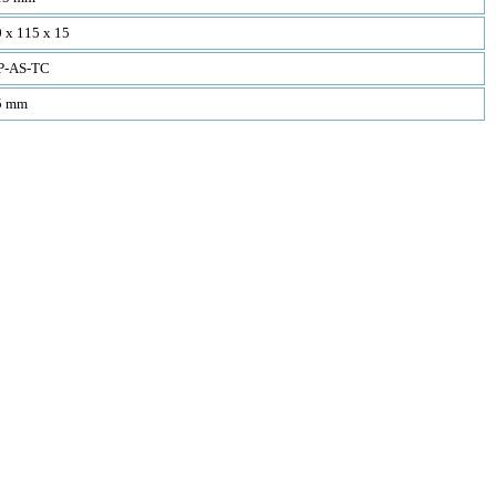
 x 115 x 15
P-AS-TC
5 mm
уплотнительные кольца и сальники , отличающиеся отменным