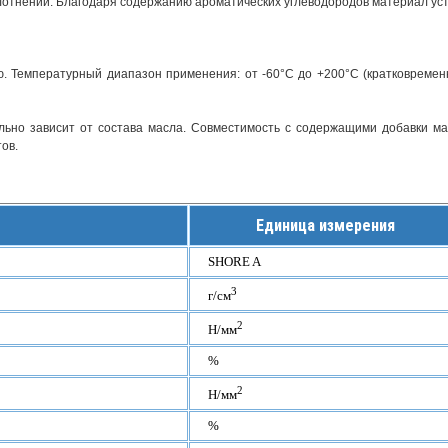
плотнений. Благодаря содержанию ароматических углеводородов материал ус
. Температурный диапазон применения: от -60°С до +200°С (кратковремен
ьно зависит от состава масла. Совместимость с содержащими добавки м
ов.
Единица измерения
SHORE A
3
г/см
2
Н/мм
%
2
Н/мм
%