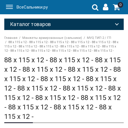
0
ВсеСальники.ру
Каталог товаров
Главная
Манжеты армированные (сальники)
MVQ ТИП 2 / ГП
88 x 115 x 12 - 88 x 115 x 12 - 88 x 115 x 12 - 88 x 115 x 12 - 88 x 115 x 12 - 88 x
115 x 12 - 88 x 115 x 12 - 88 x 115 x 12 - 88 x 115 x 12 - 88 x 115 x 12 - 88 x 115 x
12 - 88 x 115 x 12 - 88 x 115 x 12 - 88 x 115 x 12 - 88 x 115 x 12 - 88 x 115 x 12 -
88 x 115 x 12 - 88 x 115 x 12 - 88 x 115
x 12 - 88 x 115 x 12 - 88 x 115 x 12 - 88
x 115 x 12 - 88 x 115 x 12 - 88 x 115 x
12 - 88 x 115 x 12 - 88 x 115 x 12 - 88 x
115 x 12 - 88 x 115 x 12 - 88 x 115 x 12
- 88 x 115 x 12 - 88 x 115 x 12 - 88 x
115 x 12 -