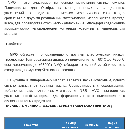
MVQ – это эластомер на основе метилвинил-силикон-каучука.
Применяется для О-образных колец, плоских и специальных
уплотнений. В следствие невысоких механических свойств (по
сравнению с другими резиновыми материалами) используется, прежде
всего, для прозводства статических уплотнений. Благодаря содержанию
ароматических углеводородов материал устойчив к минеральным
маслам.
Свойства:
MVQ
обладает по сравнению с другими эластомерами низкой
твердостью. Температурный диапазон применения: от -60°С до +200°С
(кратковременно до +230°С). MVQ обладает отличной устойчивостью к
озону, погодному воздействию и старению.
Набухание в минеральных маслах является незначительным, однако
сильно зависит от состава масла. Совместимость с содержащими
добавки маслами лучше, чем у материала NBR . MVQ пригоден как
уплотнительный материал для фармацевтического применения и в
области пищевых продуктов.
Основные физико – механические характеристики MVQ
Единица
Норма
Свойства
Значение
измерения
испытания