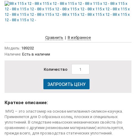
Сравнить
|
В избранное
Модель:
189202
Наличие:
Есть в наличии
Количество
ЗАПРОСИТЬ ЦЕНУ
Краткое описание:
MVQ – это эластомер на основе метилвинил-силикон-каучука.
Применяется для О-образных колец, плоских и специальных
уплотнений. В следствие невысоких механических свойств (по
сравнению с другими резиновыми материалами) используется,
прежде всего, для прозводства статических уплотнений.