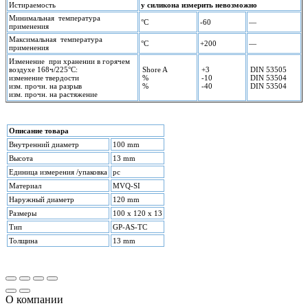
Истираемость
у силикона измерить невозможно
Минимальная температура
°С
-60
—
применения
Максимальная температура
°С
+200
—
применения
Изменение при хранении в горячем
воздухе 168ч/225°С:
Shore A
+3
DIN 53505
изменение твердости
%
-10
DIN 53504
изм. прочн. на разрыв
%
-40
DIN 53504
изм. прочн. на растяжение
Описание товара
Внутренний диаметр
100 mm
Высота
13 mm
Единица измерения /упаковка
pc
Материал
MVQ-SI
Наружный диаметр
120 mm
Размеры
100 x 120 x 13
Тип
GP-AS-TC
Толщина
13 mm
О компании