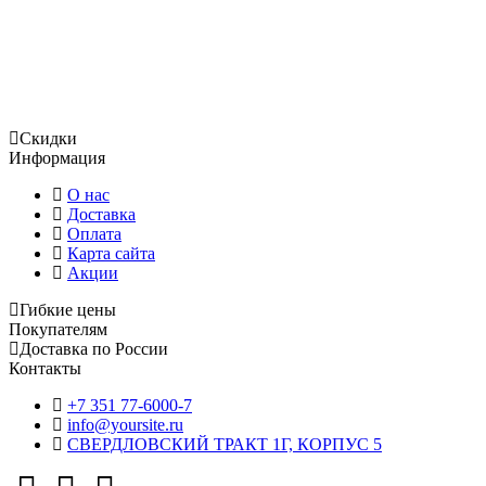
Огромный ассортимент продукции, включает в том числе и
уплотнения, использующиеся для гидравлического
оборудования, уплотнительные кольца и сальники ,
отличающиеся отменным качеством и доступной
стоимостью.
Скидки
Информация
О нас
Доставка
Оплата
Карта сайта
Акции
Гибкие цены
Покупателям
Доставка по России
Контакты
+7 351 77-6000-7
info@yoursite.ru
СВЕРДЛОВСКИЙ ТРАКТ 1Г, КОРПУС 5