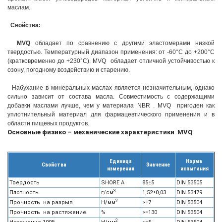
маслам.
Свойства:
MVQ
обладает по сравнению с другими эластомерами низкой
твердостью. Температурный диапазон применения: от -60°С до +200°С
(кратковременно до +230°С). MVQ обладает отличной устойчивостью к
озону, погодному воздействию и старению.
Набухание в минеральных маслах является незначительным, однако
сильно зависит от состава масла. Совместимость с содержащими
добавки маслами лучше, чем у материала NBR . MVQ пригоден как
уплотнительный материал для фармацевтического применения и в
области пищевых продуктов.
Основные физико – механические характеристики MVQ
Единица
Норма
Свойства
Значение
измерения
испытания
Твердость
SHORE A
85±5
DIN 53505
3
Плотность
г/см
1,52±0,03
DIN 53479
2
Прочность на разрыв
Н/мм
>=7
DIN 53504
Прочность на растяжение
%
>=130
DIN 53504
2