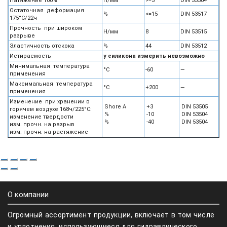
Натяжение 100%
Н/мм
>=5
DIN 53504
Остаточная деформация
%
<=15
DIN 53517
175°С/22ч
Прочность при широком
Н/мм
8
DIN 53515
разрыве
Эластичность отскока
%
44
DIN 53512
Истираемость
у силикона измерить невозможно
Минимальная температура
°С
-60
—
применения
Максимальная температура
°С
+200
—
применения
Изменение при хранении в
Shore A
+3
DIN 53505
горячем воздухе 168ч/225°С:
%
-10
DIN 53504
изменение твердости
%
-40
DIN 53504
изм. прочн. на разрыв
изм. прочн. на растяжение
О компании
Огромный ассортимент продукции, включает в том числе
и уплотнения, использующиеся для гидравлического