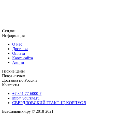
Огромный ассортимент продукции, включает в том числе и
уплотнения, использующиеся для гидравлического
оборудования, уплотнительные кольца и сальники ,
отличающиеся отменным качеством и доступной
стоимостью.
Скидки
Информация
О нас
Доставка
Оплата
Карта сайта
Акции
Гибкие цены
Покупателям
Доставка по России
Контакты
+7 351 77-6000-7
info@yoursite.ru
СВЕРДЛОВСКИЙ ТРАКТ 1Г, КОРПУС 5
ВсеСальники.ру © 2018-2021