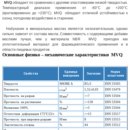
MVQ
обладает по сравнению с другими эластомерами низкой твердостью.
Температурный диапазон применения: от -60°С до +200°С
(кратковременно до +230°С). MVQ обладает отличной устойчивостью к
озону, погодному воздействию и старению.
Набухание в минеральных маслах является незначительным, однако
сильно зависит от состава масла. Совместимость с содержащими добавки
маслами лучше, чем у материала NBR . MVQ пригоден как
уплотнительный материал для фармацевтического применения и в
области пищевых продуктов.
Основные физико – механические характеристики MVQ
Единица
Норма
Свойства
Значение
измерения
испытания
Твердость
SHORE A
85±5
DIN 53505
3
Плотность
1,52±0,03
DIN 53479
г/см
2
Прочность на разрыв
>=7
DIN 53504
Н/мм
Прочность на растяжение
%
>=130
DIN 53504
2
Натяжение 100%
>=5
DIN 53504
Н/мм
Остаточная деформация 175°С/22ч
%
<=15
DIN 53517
Прочность при широком разрыве
Н/мм
8
DIN 53515
Эластичность отскока
%
44
DIN 53512