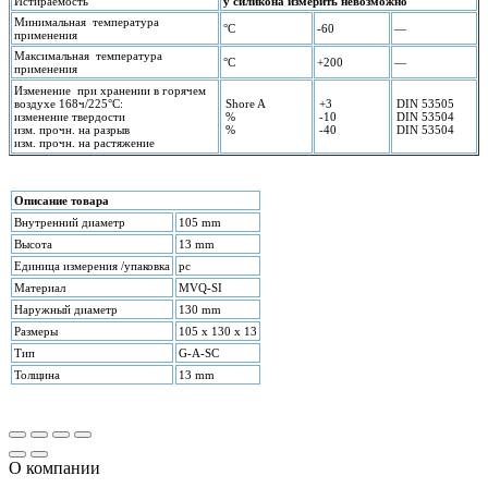
Истираемость
у силикона измерить невозможно
Минимальная температура
°С
-60
—
применения
Максимальная температура
°С
+200
—
применения
Изменение при хранении в горячем
воздухе 168ч/225°С:
Shore A
+3
DIN 53505
изменение твердости
%
-10
DIN 53504
изм. прочн. на разрыв
%
-40
DIN 53504
изм. прочн. на растяжение
Описание товара
Внутренний диаметр
105 mm
Высота
13 mm
Единица измерения /упаковка
pc
Материал
MVQ-SI
Наружный диаметр
130 mm
Размеры
105 x 130 x 13
Тип
G-A-SC
Толщина
13 mm
О компании