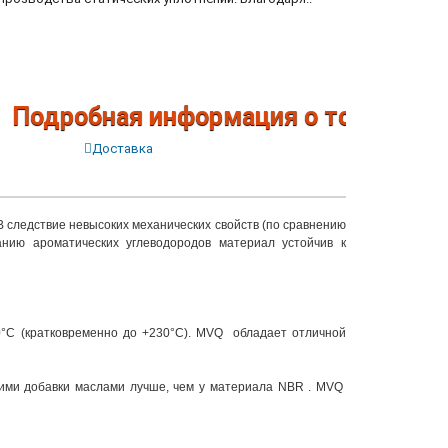
одробная информация о товарах по т
Доставка
В следствие невысоких механических свойств (по сравнению
анию ароматических углеводородов материал устойчив к
0°С (кратковременно до +230°С). MVQ обладает отличной
щими добавки маслами лучше, чем у материала NBR . MVQ