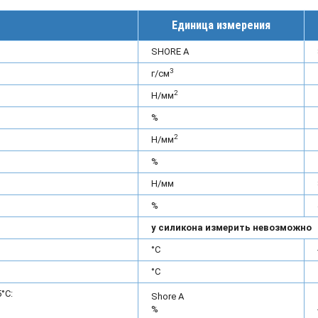
Единица измерения
SHORE A
3
г/см
2
Н/мм
%
2
Н/мм
%
Н/мм
%
у силикона измерить невозможно
°С
°С
°С:
Shore A
%