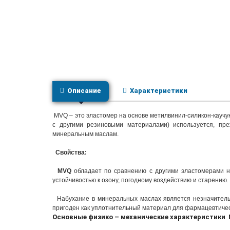
Описание
Характеристики
MVQ – это эластомер на основе метилвинил-силикон-каучук
с другими резиновыми материалами) используется, пре
минеральным маслам.
Свойства:
MVQ
обладает по сравнению с другими эластомерами н
устойчивостью к озону, погодному воздействию и старению.
Набухание в минеральных маслах является незначительн
пригоден как уплотнительный материал для фармацевтичес
Основные физико – механические характеристики