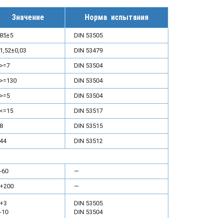
Значение
Норма испытания
85±5
DIN 53505
1,52±0,03
DIN 53479
>=7
DIN 53504
>=130
DIN 53504
>=5
DIN 53504
<=15
DIN 53517
8
DIN 53515
44
DIN 53512
-60
—
+200
—
+3
DIN 53505
-10
DIN 53504