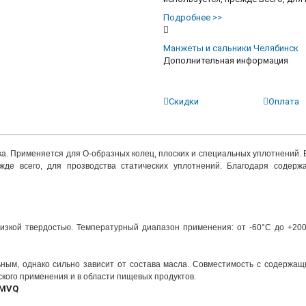
Подробнее >>
Манжеты и сальники Челябинск
Дополнительная информация
П
Скидки
Оплата
а. Применяется для О-образных колец, плоских и специальных уплотнений. 
жде всего, для прозводства статических уплотнений. Благодаря содерж
изкой твердостью. Температурный диапазон применения: от -60°С до +20
ым, однако сильно зависит от состава масла. Совместимость с содержа
кого применения и в области пищевых продуктов.
 MVQ