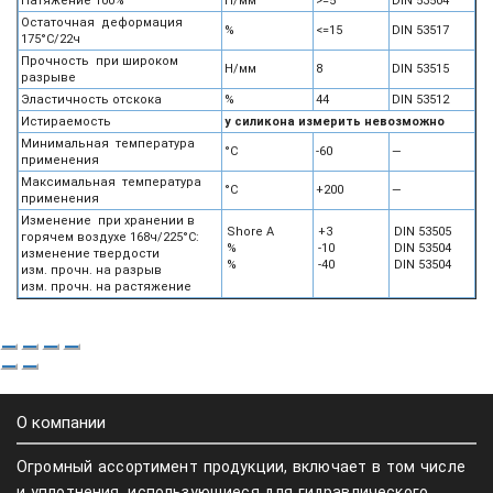
Натяжение 100%
Н/мм
>=5
DIN 53504
Остаточная деформация
%
<=15
DIN 53517
175°С/22ч
Прочность при широком
Н/мм
8
DIN 53515
разрыве
Эластичность отскока
%
44
DIN 53512
Истираемость
у силикона измерить невозможно
Минимальная температура
°С
-60
—
применения
Максимальная температура
°С
+200
—
применения
Изменение при хранении в
Shore A
+3
DIN 53505
горячем воздухе 168ч/225°С:
%
-10
DIN 53504
изменение твердости
%
-40
DIN 53504
изм. прочн. на разрыв
изм. прочн. на растяжение
О компании
Огромный ассортимент продукции, включает в том числе
и уплотнения, использующиеся для гидравлического