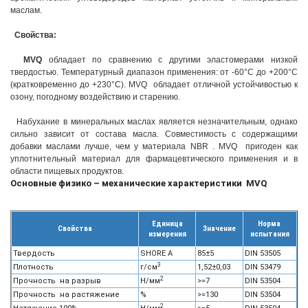
маслам.
Свойства:
MVQ
обладает по сравнению с другими эластомерами низкой
твердостью. Температурный диапазон применения: от -60°С до +200°С
(кратковременно до +230°С). MVQ обладает отличной устойчивостью к
озону, погодному воздействию и старению.
Набухание в минеральных маслах является незначительным, однако
сильно зависит от состава масла. Совместимость с содержащими
добавки маслами лучше, чем у материала NBR . MVQ пригоден как
уплотнительный материал для фармацевтического применения и в
области пищевых продуктов.
Основные физико – механические характеристики MVQ
Единица
Норма
Свойства
Значение
измерения
испытания
Твердость
SHORE A
85±5
DIN 53505
3
Плотность
г/см
1,52±0,03
DIN 53479
2
Прочность на разрыв
Н/мм
>=7
DIN 53504
Прочность на растяжение
%
>=130
DIN 53504
2