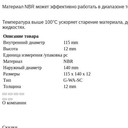
Материал NBR может эффективно работать в диапазоне те
Температура выше 100°С ускоряет старение материала, де
жидкостях.
Описание товара
Внутренний диаметр
115 mm
Высота
12 mm
Единица измерения /упаковка
pc
Материал
NBR
Наружный диаметр
140 mm
Размеры
115 x 140 x 12
Тип
G-WA-SC
Толщина
12 mm
О компании
Огромный ассортимент продукции, включает в том числе и уп
качеством и доступной стоимостью.
Скидки