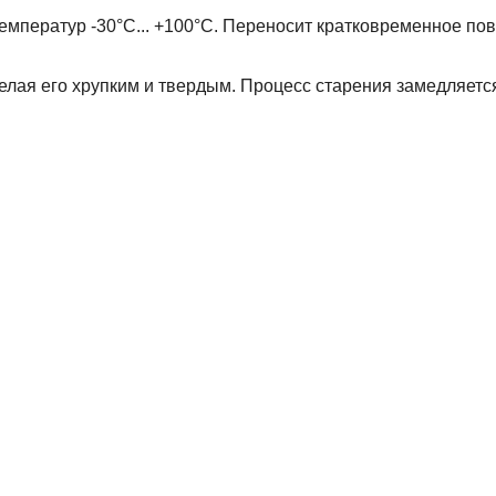
мператур -30°С... +100°С. Переносит кратковременное по
лая его хрупким и твердым. Процесс старения замедляется
лотнения, использующиеся для гидравлического оборудования, 