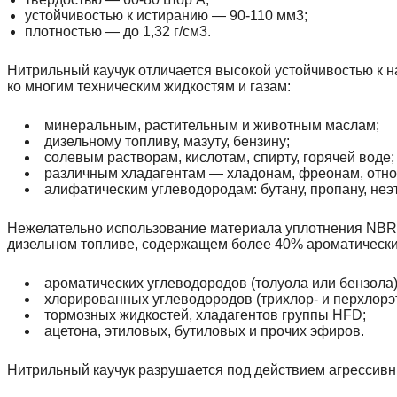
устойчивостью к истиранию — 90-110 мм3;
плотностью — до 1,32 г/см3.
Нитрильный каучук отличается высокой устойчивостью к 
ко многим техническим жидкостям и газам:
минеральным, растительным и животным маслам;
дизельному топливу, мазуту, бензину;
солевым растворам, кислотам, спирту, горячей воде;
различным хладагентам — хладонам, фреонам, отно
алифатическим углеводородам: бутану, пропану, не
Нежелательно использование материала уплотнения NBR в
дизельном топливе, содержащем более 40% ароматически
ароматических углеводородов (толуола или бензола)
хлорированных углеводородов (трихлор- и перхлорэ
тормозных жидкостей, хладагентов группы HFD;
ацетона, этиловых, бутиловых и прочих эфиров.
Нитрильный каучук разрушается под действием агрессив