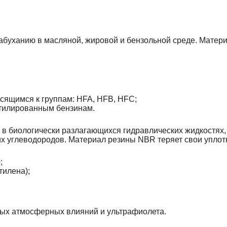
набуханию в масляной, жировой и бензольной среде. Матер
сящимся к группам: HFA, HFB, HFC;
этилированным бензинам.
 биологически разлагающихся гидравлических жидкостях, 
х углеводородов. Материал резины NBR теряет свои уплот
;
тилена);
ных атмосферных влияний и ультрафиолета.