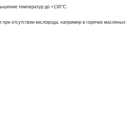
вышение температур до +130°С.
 при отсутствии кислорода, например в горячих масляных
уплотнительные кольца и сальники , отличающиеся отменным