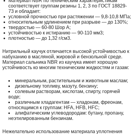
Материал NBR по техническим характеристикам
соответствует группам резины 1, 2, 3 по ГОСТ 18829-
73 и обладает:
условной прочностью при растяжении — 9,8-10,8 МПа;
относительным удлинением при разрыве — до 130%;
твердостью — 60-80 Шор А;
устойчивостью к истиранию — 90-110 мм3;
плотностью — до 1,32 г/см3.
Нитрильный каучук отличается высокой устойчивостью к
набуханию в масляной, жировой и бензольной среде.
Материал сальника NBR из каучука имеет хорошую
устойчивость ко многим техническим жидкостям и газам:
минеральным, растительным и животным маслам;
дизельному топливу, мазуту, бензину;
солевым растворам, кислотам, спирту, горячей
воде;
различным хладагентам — хладонам, фреонам,
относящимся к группам: HFA, HFB, HFC;
алифатическим углеводородам: бутану, пропану,
неэтилированным бензинам.
Нежелательно использование материала уплотнения