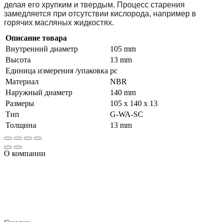
делая его хрупким и твердым. Процесс старения
замедляется при отсутствии кислорода, например в
горячих масляных жидкостях.
Описание товара
Внутренний диаметр
105 mm
Высота
13 mm
Единица измерения /упаковка
pc
Материал
NBR
Наружный диаметр
140 mm
Размеры
105 x 140 x 13
Тип
G-WA-SC
Толщина
13 mm
О компании
Огромный ассортимент продукции, включает в том числе и
уплотнения, использующиеся для гидравлического
оборудования, уплотнительные кольца и сальники ,
отличающиеся отменным качеством и доступной
стоимостью.