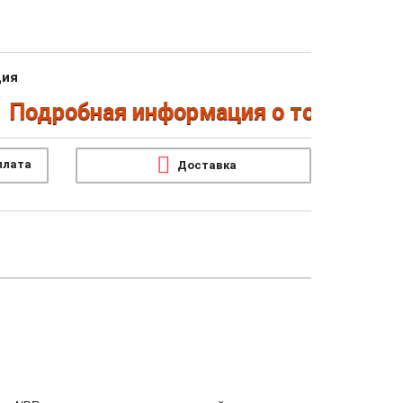
ция
одробная информация о товарах по т
плата
Доставка