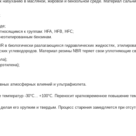
к набуханию в масляной, жировой и бензольной среде. Материал сальни
;
де;
тносящимся к группам: HFA, HFB, HFC;
 неэтилированным бензинам.
R в биологически разлагающихся гидравлических жидкостях, этилирова
ких углеводородов. Материал резины NBR теряет свои уплотняющие св
ла);
рэтилена);
ивных атмосферных влияний и ультрафиолета.
температур -30°С... +100°С. Переносит кратковременное повышение тем
 делая его хрупким и твердым. Процесс старения замедляется при отсу