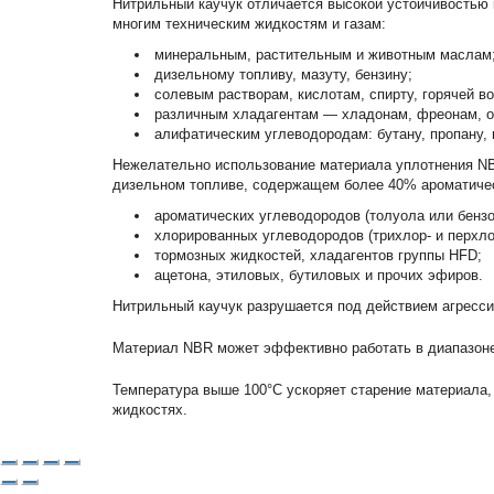
Нитрильный каучук отличается высокой устойчивостью 
многим техническим жидкостям и газам:
минеральным, растительным и животным маслам
дизельному топливу, мазуту, бензину;
солевым растворам, кислотам, спирту, горячей во
различным хладагентам — хладонам, фреонам, о
алифатическим углеводородам: бутану, пропану,
Нежелательно использование материала уплотнения NB
дизельном топливе, содержащем более 40% ароматичес
ароматических углеводородов (толуола или бензо
хлорированных углеводородов (трихлор- и перхло
тормозных жидкостей, хладагентов группы HFD;
ацетона, этиловых, бутиловых и прочих эфиров.
Нитрильный каучук разрушается под действием агресс
Материал NBR может эффективно работать в диапазоне 
Температура выше 100°С ускоряет старение материала,
жидкостях.