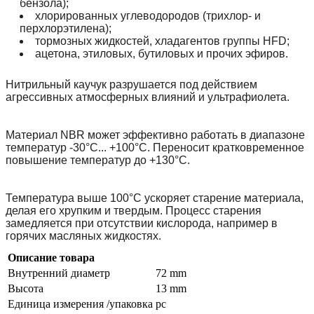
бензола);
хлорированных углеводородов (трихлор- и
перхлорэтилена);
тормозных жидкостей, хладагентов группы HFD;
ацетона, этиловых, бутиловых и прочих эфиров.
Нитрильный каучук разрушается под действием
агрессивных атмосферных влияний и ультрафиолета.
Материал NBR может эффективно работать в диапазоне
температур -30°С... +100°С. Переносит кратковременное
повышение температур до +130°С.
Температура выше 100°С ускоряет старение материала,
делая его хрупким и твердым. Процесс старения
замедляется при отсутствии кислорода, например в
горячих масляных жидкостях.
Описание товара
Внутренний диаметр
72 mm
Высота
13 mm
Единица измерения /упаковка
pc