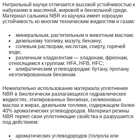
Нитрильный каучук отличается высокой устойчивостью к
набуханию в масляной, жировой и бензольной среде.
Материал сальника NBR из каучука имеет хорошую
устойчивость ко многим техническим жидкостям и газам:
минеральным, растительным и животным маслам;
дизельному топливу, мазуту, бензину;
солевым растворам, кислотам, спирту, горячей
воде;
различным хладагентам — хладонам, фреонам,
относящимся к группам: HFA, HFB, HFC;
алифатическим углеводородам: бутану, пропану,
неэтилированным бензинам.
Нежелательно использование материала уплотнения
NBR в биологически разлагающихся гидравлических
жидкостях, этилированных бензинах, силиконовых
маслах и жирах, дизельном топливе, содержащем более
40% ароматических углеводородов. Материал резины
NBR теряет свои уплотняющие свойства и разрушается
под действием:
ароматических углеводородов (толуола или