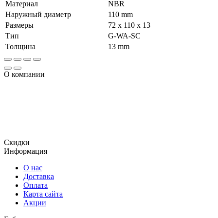
Материал
NBR
Наружный диаметр
110 mm
Размеры
72 x 110 x 13
Тип
G-WA-SC
Толщина
13 mm
О компании
Огромный ассортимент продукции, включает в том числе и
уплотнения, использующиеся для гидравлического
оборудования, уплотнительные кольца и сальники ,
отличающиеся отменным качеством и доступной
стоимостью.
Скидки
Информация
О нас
Доставка
Оплата
Карта сайта
Акции