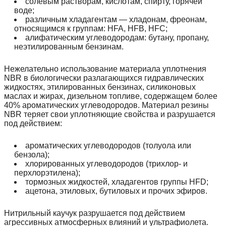
солевым растворам, кислотам, спирту, горячей
воде;
различным хладагентам — хладонам, фреонам,
относящимся к группам: HFA, HFB, HFC;
алифатическим углеводородам: бутану, пропану,
неэтилированным бензинам.
Нежелательно использование материала уплотнения
NBR в биологически разлагающихся гидравлических
жидкостях, этилированных бензинах, силиконовых
маслах и жирах, дизельном топливе, содержащем более
40% ароматических углеводородов. Материал резины
NBR теряет свои уплотняющие свойства и разрушается
под действием:
ароматических углеводородов (толуола или
бензола);
хлорированных углеводородов (трихлор- и
перхлорэтилена);
тормозных жидкостей, хладагентов группы HFD;
ацетона, этиловых, бутиловых и прочих эфиров.
Нитрильный каучук разрушается под действием
агрессивных атмосферных влияний и ультрафиолета.