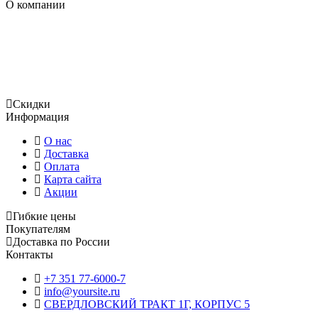
О компании
Огромный ассортимент продукции, включает в том числе и
уплотнения, использующиеся для гидравлического
оборудования, уплотнительные кольца и сальники ,
отличающиеся отменным качеством и доступной
стоимостью.
Скидки
Информация
О нас
Доставка
Оплата
Карта сайта
Акции
Гибкие цены
Покупателям
Доставка по России
Контакты
+7 351 77-6000-7
info@yoursite.ru
СВЕРДЛОВСКИЙ ТРАКТ 1Г, КОРПУС 5