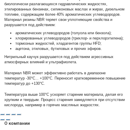
биологически разлагающихся гидравлических жидкостях,
этилированных бензинах, силиконовых маслах и жирах, дизельном
топливе, содержащем более 40% ароматических углеводородов.
Материал резины NBR теряет свои уплотняющие свойства и
разрушается под действием:
ароматических углеводородов (толуола или бензола);
хлорированных углеводородов (трихлор- и перхлорэтилена);
тормозных жидкостей, хладагентов группы HFD;
ацетона, этиловых, бутиловых и прочих эфиров.
Нитрильный каучук разрушается под действием агрессивных
атмосферных влияний и ультрафиолета.
Материал NBR может эффективно работать в диапазоне
температур -30°С... +100°С. Переносит кратковременное повышение
температур до +130°С.
Температура выше 100°С ускоряет старение материала, делая его
хрупким и твердым. Процесс старения замедляется при отсутствии
кислорода, например в горячих масляных жидкостях.
О компании
Огромный ассортимент продукции, включает в том числе