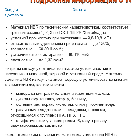
Скидки
Оплата
Доставка
Материал NBR по техническим характеристикам соответствует
группам резины 1, 2, 3 по ГОСТ 18829-73 и обладает:
условной прочностью при растяжении — 9,8-10,8 МПа;
относительным удлинением при разрыве — до 130%;
твердостью — 60-80 Шор А;
устойчивостью к истиранию — 90-110 мм3;
плотностью — до 1,32 г/см3.
Нитрильный каучук отличается высокой устойчивостью к
набуханию в масляной, жировой и бензольной среде. Материал
сальника NBR из каучука имеет хорошую устойчивость ко многим
техническим жидкостям и газам:
минеральным, растительным и животным маслам;
дизельному топливу, мазуту, бензину;
солевым растворам, кислотам, спирту, горячей воде;
различным хладагентам — хладонам, фреонам,
относящимся к группам: HFA, HFB, HFC;
алифатическим углеводородам: бутану, пропану,
неэтилированным бензинам.
Нежелательно использование материала уплотнения NBR в