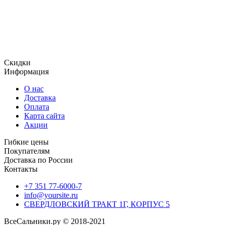
Огромный ассортимент продукции, включает в том числе и
уплотнения, использующиеся для гидравлического
оборудования, уплотнительные кольца и сальники ,
отличающиеся отменным качеством и доступной
стоимостью.
Скидки
Информация
О нас
Доставка
Оплата
Карта сайта
Акции
Гибкие цены
Покупателям
Доставка по России
Контакты
+7 351 77-6000-7
info@yoursite.ru
СВЕРДЛОВСКИЙ ТРАКТ 1Г, КОРПУС 5
ВсеСальники.ру © 2018-2021