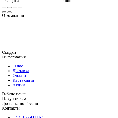
Толщина
4,5 mm
О компании
Огромный ассортимент продукции, включает в том числе и
уплотнения, использующиеся для гидравлического
оборудования, уплотнительные кольца и сальники ,
отличающиеся отменным качеством и доступной
стоимостью.
Скидки
Информация
О нас
Доставка
Оплата
Карта сайта
Акции
Гибкие цены
Покупателям
Доставка по России
Контакты
+7 351 77-6000-7