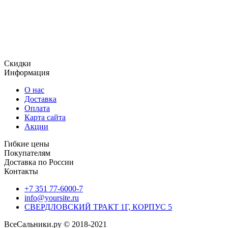
Огромный ассортимент продукции, включает в том числе и
уплотнения, использующиеся для гидравлического
оборудования, уплотнительные кольца и сальники ,
отличающиеся отменным качеством и доступной
стоимостью.
Скидки
Информация
О нас
Доставка
Оплата
Карта сайта
Акции
Гибкие цены
Покупателям
Доставка по России
Контакты
+7 351 77-6000-7
info@yoursite.ru
СВЕРДЛОВСКИЙ ТРАКТ 1Г, КОРПУС 5
ВсеСальники.ру © 2018-2021