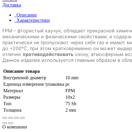
Доставка
Описание
Характеристики
FPM – фтористый каучук, обладает прекрасной хими
механическими и физическими свойствами, а содерж
практически не пропускают через себя газ и имеют 
до +200°C, при этом кратковременно он может выдер
отлично
противодействовать
озону, атмосферным воз
Данное изделие используется главным образом в обла
Описание товара
Внутренний диаметр
10 mm
Единица измерения /упаковка
pc
Материал
FPM
Размеры
10x2
Тип
75 Sh
Толщина
2 mm
О компании