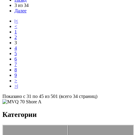
3 из 34
Далее
|<
<
1
2
3
4
5
6
7
8
9
>
>|
Показано с 31 по 45 из 501 (всего 34 страниц)
Категории