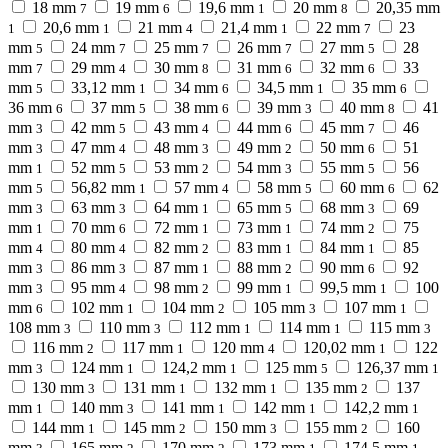
18 mm
19 mm
19,6 mm
20 mm
20,35 mm
7
6
1
8
20,6 mm
21 mm
21,4 mm
22 mm
23
1
1
4
1
7
mm
24 mm
25 mm
26 mm
27 mm
28
5
7
7
7
5
mm
29 mm
30 mm
31 mm
32 mm
33
7
4
8
6
6
mm
33,12 mm
34 mm
34,5 mm
35 mm
5
1
6
1
6
36 mm
37 mm
38 mm
39 mm
40 mm
41
6
5
6
3
8
mm
42 mm
43 mm
44 mm
45 mm
46
3
5
4
6
7
mm
47 mm
48 mm
49 mm
50 mm
51
3
4
3
2
6
mm
52 mm
53 mm
54 mm
55 mm
56
1
5
2
3
5
mm
56,82 mm
57 mm
58 mm
60 mm
62
5
1
4
5
6
mm
63 mm
64 mm
65 mm
68 mm
69
3
3
1
5
3
mm
70 mm
72 mm
73 mm
74 mm
75
1
6
1
1
2
mm
80 mm
82 mm
83 mm
84 mm
85
4
4
2
1
1
mm
86 mm
87 mm
88 mm
90 mm
92
3
3
1
2
6
mm
95 mm
98 mm
99 mm
99,5 mm
100
3
4
2
1
1
mm
102 mm
104 mm
105 mm
107 mm
6
1
2
3
1
108 mm
110 mm
112 mm
114 mm
115 mm
3
3
1
1
3
116 mm
117 mm
120 mm
120,02 mm
122
2
1
4
1
mm
124 mm
124,2 mm
125 mm
126,37 mm
3
1
1
5
1
130 mm
131 mm
132 mm
135 mm
137
3
1
1
2
mm
140 mm
141 mm
142 mm
142,2 mm
1
3
1
1
1
144 mm
145 mm
150 mm
155 mm
160
1
2
3
2
mm
165 mm
170 mm
173 mm
174,5 mm