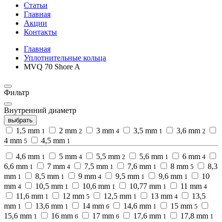
Статьи
Главная
Акции
Контакты
Главная
Уплотнительные кольца
MVQ 70 Shore A
Фильтр
Внутренний диаметр
выбрать
1,5 mm
2 mm
3 mm
3,5 mm
3,6 mm
1
2
4
1
2
4 mm
4,5 mm
5
1
4,6 mm
5 mm
5,5 mm
5,6 mm
6 mm
1
4
2
1
4
6,6 mm
7 mm
7,5 mm
7,6 mm
8 mm
8,3
1
4
1
1
5
mm
8,5 mm
9 mm
9,5 mm
9,6 mm
10
1
1
4
1
1
mm
10,5 mm
10,6 mm
10,77 mm
11 mm
4
1
1
1
4
11,6 mm
12 mm
12,5 mm
13 mm
13,5
1
5
1
4
mm
13,6 mm
14 mm
14,6 mm
15 mm
1
1
6
1
5
15,6 mm
16 mm
17 mm
17,6 mm
17,8 mm
1
6
6
1
1