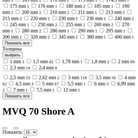
3
2
2
1
1
175 mm
176 mm
180 mm
185 mm
190
1
1
2
1
mm
200 mm
210 mm
211 mm
213 mm
2
2
2
1
1
215 mm
220 mm
230 mm
236 mm
240 mm
2
2
1
1
2
245 mm
250 mm
255 mm
260 mm
270
1
2
1
2
mm
280 mm
286 mm
290 mm
295 mm
1
2
1
1
1
300 mm
320 mm
345 mm
380 mm
400 mm
1
2
1
1
1
Показать все
Толщина
выбрать
1 mm
1,5 mm
1,78 mm
1,8 mm
2 mm
3
42
1
2
69
2,3 mm
2,4 mm
14
4
2,5 mm
2,62 mm
3 mm
3,5 mm
4 mm
55
2
118
50
4,5 mm
5 mm
5,5 mm
6 mm
6,99 mm
62
3
67
1
3
7 mm
7,5 mm
12 mm
2
1
1
1
Показать все
MVQ 70 Shore A
Показать: