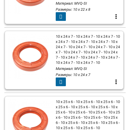
Материал: MVQ-SI
Размеры: 10 x 22 x 8
10 x 24 x 7 - 10 x 24 x 7 - 10 x 24 x 7 - 10
x 24 x 7 - 10 x 24 x 7 - 10 x 24 x 7 - 10 x
24 x 7 - 10 x 24 x 7 - 10 x 24 x 7 - 10 x 24
x 7 - 10 x 24 x 7 - 10 x 24 x 7 - 10 x 24 x
7 - 10 x 24 x 7 - 10 x 24 x 7 - 10 x 24 x 7 -
10 x 24 x 7 - 10 x 24 x 7 - 10
Материал: MVQ-SI
Размеры: 10 x 24 x 7
10 x 25 x 6 - 10 x 25 x 6 - 10 x 25 x 6 - 10
x 25 x 6 - 10 x 25 x 6 - 10 x 25 x 6 - 10 x
25 x 6 - 10 x 25 x 6 - 10 x 25 x 6 - 10 x 25
x 6 - 10 x 25 x 6 - 10 x 25 x 6 - 10 x 25 x
6 - 10 x 25 x 6 - 10 x 25 x 6 - 10 x 25 x 6 -
10 x 25 x 6 - 10 x 25 x 6 - 10