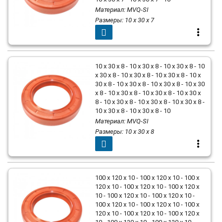
Материал: MVQ-SI
Размеры: 10 x 30 x 7
10 x 30 x 8 - 10 x 30 x 8 - 10 x 30 x 8 - 10
x 30 x 8 - 10 x 30 x 8 - 10 x 30 x 8 - 10 x
30 x 8 - 10 x 30 x 8 - 10 x 30 x 8 - 10 x 30
x 8 - 10 x 30 x 8 - 10 x 30 x 8 - 10 x 30 x
8 - 10 x 30 x 8 - 10 x 30 x 8 - 10 x 30 x 8 -
10 x 30 x 8 - 10 x 30 x 8 - 10
Материал: MVQ-SI
Размеры: 10 x 30 x 8
100 x 120 x 10 - 100 x 120 x 10 - 100 x
120 x 10 - 100 x 120 x 10 - 100 x 120 x
10 - 100 x 120 x 10 - 100 x 120 x 10 -
100 x 120 x 10 - 100 x 120 x 10 - 100 x
120 x 10 - 100 x 120 x 10 - 100 x 120 x