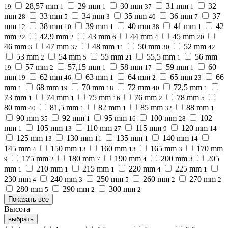
28,57 mm
29 mm
30 mm
31 mm
32
19
1
1
37
1
mm
33 mm
34 mm
35 mm
36 mm
37
28
5
3
40
7
mm
38 mm
39 mm
40 mm
41 mm
42
12
10
1
38
1
mm
42,9 mm
43 mm
44 mm
45 mm
22
2
6
4
20
46 mm
47 mm
48 mm
50 mm
52 mm
3
37
11
30
42
53 mm
54 mm
55 mm
55,5 mm
56 mm
2
5
21
1
57 mm
57,15 mm
58 mm
59 mm
60
19
2
1
17
1
mm
62 mm
63 mm
64 mm
65 mm
66
19
46
1
2
23
mm
68 mm
70 mm
72 mm
72,5 mm
1
19
18
40
1
73 mm
74 mm
75 mm
76 mm
78 mm
1
1
16
2
5
80 mm
81,5 mm
82 mm
85 mm
88 mm
40
1
1
32
1
90 mm
92 mm
95 mm
100 mm
102
35
1
16
28
mm
105 mm
110 mm
115 mm
120 mm
1
13
27
9
14
125 mm
130 mm
135 mm
140 mm
13
11
1
14
145 mm
150 mm
160 mm
165 mm
170 mm
4
13
13
3
175 mm
180 mm
190 mm
200 mm
205
9
2
7
4
3
mm
210 mm
215 mm
220 mm
225 mm
1
1
1
4
1
230 mm
240 mm
250 mm
260 mm
270 mm
4
3
5
2
2
280 mm
290 mm
300 mm
5
2
2
Показать все
Высота
выбрать