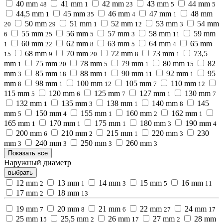
40 mm
41 mm
42 mm
43 mm
44 mm
48
1
23
5
5
44,5 mm
45 mm
46 mm
47 mm
48 mm
1
35
4
1
50 mm
51 mm
52 mm
53 mm
54 mm
20
29
1
12
3
55 mm
56 mm
57 mm
58 mm
59 mm
6
25
5
3
11
60 mm
62 mm
63 mm
64 mm
65 mm
1
22
8
5
4
68 mm
70 mm
72 mm
73 mm
73,5
15
9
20
8
1
mm
75 mm
78 mm
79 mm
80 mm
82
1
20
5
1
15
mm
85 mm
88 mm
90 mm
92 mm
95
3
18
1
11
1
mm
98 mm
100 mm
105 mm
110 mm
8
1
12
7
12
115 mm
120 mm
125 mm
127 mm
130 mm
5
6
7
1
7
132 mm
135 mm
138 mm
140 mm
145
1
3
1
8
mm
150 mm
155 mm
160 mm
162 mm
5
4
1
2
1
165 mm
170 mm
175 mm
180 mm
190 mm
1
1
1
3
4
200 mm
210 mm
215 mm
220 mm
230
6
2
1
3
mm
240 mm
250 mm
260 mm
3
3
3
3
Показать все
Наружный диаметр
выбрать
12 mm
13 mm
14 mm
15 mm
16 mm
2
1
3
5
11
17 mm
18 mm
2
13
19 mm
20 mm
21 mm
22 mm
24 mm
7
8
6
27
17
25 mm
25,5 mm
26 mm
27 mm
28 mm
15
2
17
2