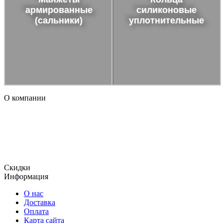
армированные
силиконовые
(сальники)
уплотнительные
О компании
Огромный ассортимент продукции, включает в том числе и
уплотнения, использующиеся для гидравлического
оборудования, уплотнительные кольца и сальники ,
отличающиеся отменным качеством и доступной
стоимостью.
Скидки
Информация
О нас
Доставка
Оплата
Карта сайта