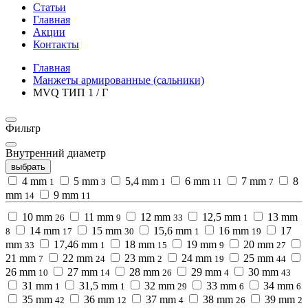
Статьи
Главная
Акции
Контакты
Главная
Манжеты армированные (сальники)
MVQ ТИП 1 / Г
Фильтр
Внутренний диаметр
выбрать
4 mm
5 mm
5,4 mm
6 mm
7 mm
8
1
3
1
11
7
mm
9 mm
14
11
10 mm
11 mm
12 mm
12,5 mm
13 mm
26
9
33
1
14 mm
15 mm
15,6 mm
16 mm
17
8
17
30
1
19
mm
17,46 mm
18 mm
19 mm
20 mm
33
1
15
9
27
21 mm
22 mm
23 mm
24 mm
25 mm
7
24
2
19
44
26 mm
27 mm
28 mm
29 mm
30 mm
10
14
26
4
43
31 mm
31,5 mm
32 mm
33 mm
34 mm
1
1
29
6
6
35 mm
36 mm
37 mm
38 mm
39 mm
42
12
4
26
2