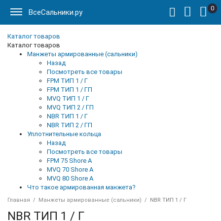
0
ВсеСальники.ру
Каталог товаров
Каталог товаров
Манжеты армированные (сальники)
Назад
Посмотреть все товары
FPM ТИП 1 / Г
FPM ТИП 1 / ГП
MVQ ТИП 1 / Г
MVQ ТИП 2 / ГП
NBR ТИП 1 / Г
NBR ТИП 2 / ГП
Уплотнительные кольца
Назад
Посмотреть все товары
FPM 75 Shore A
MVQ 70 Shore A
MVQ 80 Shore A
Что такое армированная манжета?
Главная
Манжеты армированные (сальники)
NBR ТИП 1 / Г
NBR ТИП 1 / Г