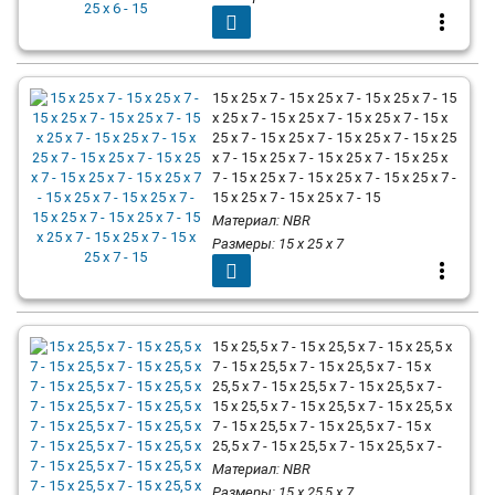
15 x 25 x 7 - 15 x 25 x 7 - 15 x 25 x 7 - 15
x 25 x 7 - 15 x 25 x 7 - 15 x 25 x 7 - 15 x
25 x 7 - 15 x 25 x 7 - 15 x 25 x 7 - 15 x 25
x 7 - 15 x 25 x 7 - 15 x 25 x 7 - 15 x 25 x
7 - 15 x 25 x 7 - 15 x 25 x 7 - 15 x 25 x 7 -
15 x 25 x 7 - 15 x 25 x 7 - 15
Материал: NBR
Размеры: 15 x 25 x 7
15 x 25,5 x 7 - 15 x 25,5 x 7 - 15 x 25,5 x
7 - 15 x 25,5 x 7 - 15 x 25,5 x 7 - 15 x
25,5 x 7 - 15 x 25,5 x 7 - 15 x 25,5 x 7 -
15 x 25,5 x 7 - 15 x 25,5 x 7 - 15 x 25,5 x
7 - 15 x 25,5 x 7 - 15 x 25,5 x 7 - 15 x
25,5 x 7 - 15 x 25,5 x 7 - 15 x 25,5 x 7 -
Материал: NBR
Размеры: 15 x 25,5 x 7