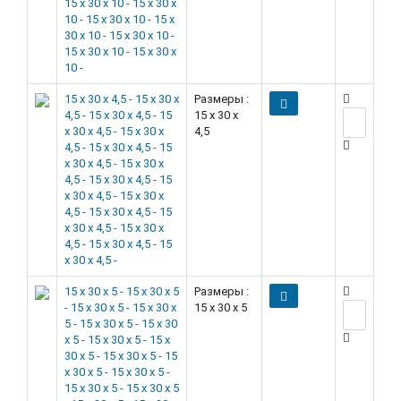
15 x 30 x 10 - 15 x 30 x
10 - 15 x 30 x 10 - 15 x
30 x 10 - 15 x 30 x 10 -
15 x 30 x 10 - 15 x 30 x
10 -
15 x 30 x 4,5 - 15 x 30 x
Размеры :
4,5 - 15 x 30 x 4,5 - 15
15 x 30 x
x 30 x 4,5 - 15 x 30 x
4,5
4,5 - 15 x 30 x 4,5 - 15
x 30 x 4,5 - 15 x 30 x
4,5 - 15 x 30 x 4,5 - 15
x 30 x 4,5 - 15 x 30 x
4,5 - 15 x 30 x 4,5 - 15
x 30 x 4,5 - 15 x 30 x
4,5 - 15 x 30 x 4,5 - 15
x 30 x 4,5 -
15 x 30 x 5 - 15 x 30 x 5
Размеры :
- 15 x 30 x 5 - 15 x 30 x
15 x 30 x 5
5 - 15 x 30 x 5 - 15 x 30
x 5 - 15 x 30 x 5 - 15 x
30 x 5 - 15 x 30 x 5 - 15
x 30 x 5 - 15 x 30 x 5 -
15 x 30 x 5 - 15 x 30 x 5