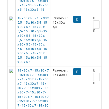
- 15 x 30 x 5 - 15 x 30 x
5 - 15 x 30 x 5 - 15 x 30
x 5 - 15 x 30 x 5 - 15
15 x 30 x 5,5 - 15 x 30 x
Размеры :
5,5 - 15 x 30 x 5,5 - 15
15 x 30 x
x 30 x 5,5 - 15 x 30 x
5,5
5,5 - 15 x 30 x 5,5 - 15
x 30 x 5,5 - 15 x 30 x
5,5 - 15 x 30 x 5,5 - 15
x 30 x 5,5 - 15 x 30 x
5,5 - 15 x 30 x 5,5 - 15
x 30 x 5,5 - 15 x 30 x
5,5 - 15 x 30 x 5,5 - 15
x 30 x 5,5 -
15 x 30 x 7 - 15 x 30 x 7
Размеры :
- 15 x 30 x 7 - 15 x 30 x
15 x 30 x 7
7 - 15 x 30 x 7 - 15 x 30
x 7 - 15 x 30 x 7 - 15 x
30 x 7 - 15 x 30 x 7 - 15
x 30 x 7 - 15 x 30 x 7 -
15 x 30 x 7 - 15 x 30 x 7
- 15 x 30 x 7 - 15 x 30 x
7 - 15 x 30 x 7 - 15 x 30