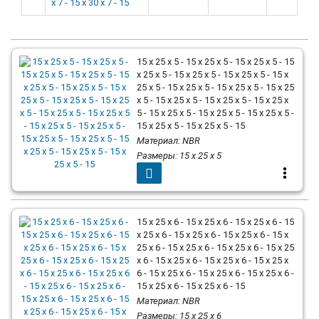
x 7 - 15 x 30 x 7 - 15
15 x 25 x 5 - 15 x 25 x 5 - 15 x 25 x 5 - 15
x 25 x 5 - 15 x 25 x 5 - 15 x 25 x 5 - 15 x
25 x 5 - 15 x 25 x 5 - 15 x 25 x 5 - 15 x 25
x 5 - 15 x 25 x 5 - 15 x 25 x 5 - 15 x 25 x
5 - 15 x 25 x 5 - 15 x 25 x 5 - 15 x 25 x 5 -
15 x 25 x 5 - 15 x 25 x 5 - 15
Материал: NBR
Размеры: 15 x 25 x 5
15 x 25 x 6 - 15 x 25 x 6 - 15 x 25 x 6 - 15
x 25 x 6 - 15 x 25 x 6 - 15 x 25 x 6 - 15 x
25 x 6 - 15 x 25 x 6 - 15 x 25 x 6 - 15 x 25
x 6 - 15 x 25 x 6 - 15 x 25 x 6 - 15 x 25 x
6 - 15 x 25 x 6 - 15 x 25 x 6 - 15 x 25 x 6 -
15 x 25 x 6 - 15 x 25 x 6 - 15
Материал: NBR
Размеры: 15 x 25 x 6