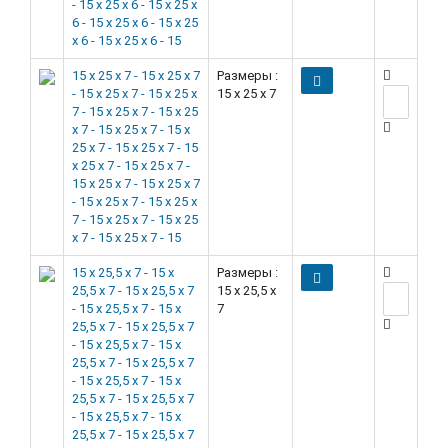
- 15 x 25 x 6 - 15 x 25 x
6 - 15 x 25 x 6 - 15 x 25
x 6 - 15 x 25 x 6 - 15
15 x 25 x 7 - 15 x 25 x 7
Размеры :
- 15 x 25 x 7 - 15 x 25 x
15 x 25 x 7
7 - 15 x 25 x 7 - 15 x 25
x 7 - 15 x 25 x 7 - 15 x
25 x 7 - 15 x 25 x 7 - 15
x 25 x 7 - 15 x 25 x 7 -
15 x 25 x 7 - 15 x 25 x 7
- 15 x 25 x 7 - 15 x 25 x
7 - 15 x 25 x 7 - 15 x 25
x 7 - 15 x 25 x 7 - 15
15 x 25,5 x 7 - 15 x
Размеры :
25,5 x 7 - 15 x 25,5 x 7
15 x 25,5 x
- 15 x 25,5 x 7 - 15 x
7
25,5 x 7 - 15 x 25,5 x 7
- 15 x 25,5 x 7 - 15 x
25,5 x 7 - 15 x 25,5 x 7
- 15 x 25,5 x 7 - 15 x
25,5 x 7 - 15 x 25,5 x 7
- 15 x 25,5 x 7 - 15 x
25,5 x 7 - 15 x 25,5 x 7