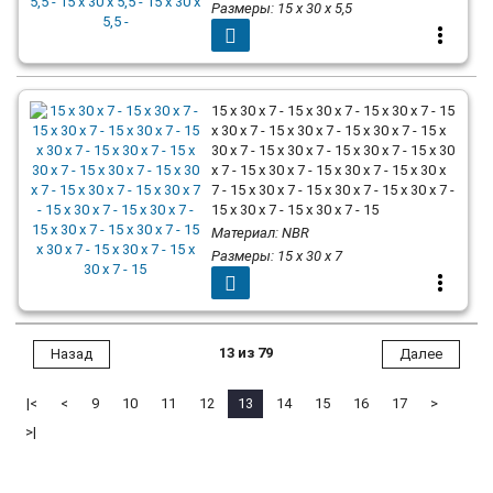
Размеры: 15 x 30 x 5,5
15 x 30 x 7 - 15 x 30 x 7 - 15 x 30 x 7 - 15
x 30 x 7 - 15 x 30 x 7 - 15 x 30 x 7 - 15 x
30 x 7 - 15 x 30 x 7 - 15 x 30 x 7 - 15 x 30
x 7 - 15 x 30 x 7 - 15 x 30 x 7 - 15 x 30 x
7 - 15 x 30 x 7 - 15 x 30 x 7 - 15 x 30 x 7 -
15 x 30 x 7 - 15 x 30 x 7 - 15
Материал: NBR
Размеры: 15 x 30 x 7
13 из 79
Назад
Далее
|<
<
9
10
11
12
13
14
15
16
17
>
>|