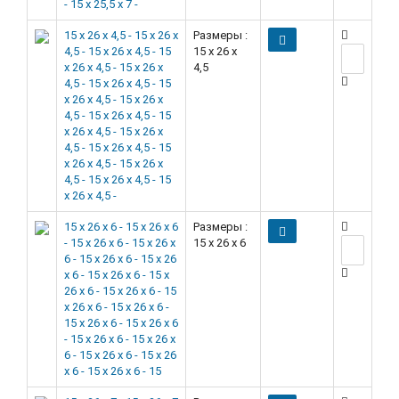
- 15 x 25,5 x 7 -
15 x 26 x 4,5 - 15 x 26 x
Размеры :
4,5 - 15 x 26 x 4,5 - 15
15 x 26 x
x 26 x 4,5 - 15 x 26 x
4,5
4,5 - 15 x 26 x 4,5 - 15
x 26 x 4,5 - 15 x 26 x
4,5 - 15 x 26 x 4,5 - 15
x 26 x 4,5 - 15 x 26 x
4,5 - 15 x 26 x 4,5 - 15
x 26 x 4,5 - 15 x 26 x
4,5 - 15 x 26 x 4,5 - 15
x 26 x 4,5 -
15 x 26 x 6 - 15 x 26 x 6
Размеры :
- 15 x 26 x 6 - 15 x 26 x
15 x 26 x 6
6 - 15 x 26 x 6 - 15 x 26
x 6 - 15 x 26 x 6 - 15 x
26 x 6 - 15 x 26 x 6 - 15
x 26 x 6 - 15 x 26 x 6 -
15 x 26 x 6 - 15 x 26 x 6
- 15 x 26 x 6 - 15 x 26 x
6 - 15 x 26 x 6 - 15 x 26
x 6 - 15 x 26 x 6 - 15