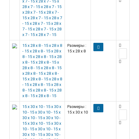
x 7 - 15 x 28 x 7 - 15 x
28 x 7 - 15 x 28 x 7 - 15
x 28 x 7 - 15 x 28 x 7 -
15 x 28 x 7 - 15 x 28 x 7
- 15 x 28 x 7 - 15 x 28 x
7 - 15 x 28 x 7 - 15 x 28
x 7 - 15 x 28 x 7 - 15
15 x 28 x 8 - 15 x 28 x 8
Размеры :
- 15 x 28 x 8 - 15 x 28 x
15 x 28 x 8
8 - 15 x 28 x 8 - 15 x 28
x 8 - 15 x 28 x 8 - 15 x
28 x 8 - 15 x 28 x 8 - 15
x 28 x 8 - 15 x 28 x 8 -
15 x 28 x 8 - 15 x 28 x 8
- 15 x 28 x 8 - 15 x 28 x
8 - 15 x 28 x 8 - 15 x 28
x 8 - 15 x 28 x 8 - 15
15 x 30 x 10 - 15 x 30 x
Размеры :
10 - 15 x 30 x 10 - 15 x
15 x 30 x 10
30 x 10 - 15 x 30 x 10 -
15 x 30 x 10 - 15 x 30 x
10 - 15 x 30 x 10 - 15 x
30 x 10 - 15 x 30 x 10 -