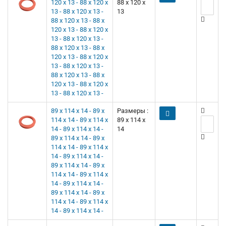
120 x 13 - 88 x 120 x
88 x 120 x
13 - 88 x 120 x 13 -
13
88 x 120 x 13 - 88 x
120 x 13 - 88 x 120 x
13 - 88 x 120 x 13 -
88 x 120 x 13 - 88 x
120 x 13 - 88 x 120 x
13 - 88 x 120 x 13 -
88 x 120 x 13 - 88 x
120 x 13 - 88 x 120 x
13 - 88 x 120 x 13 -
89 x 114 x 14 - 89 x
Размеры :
114 x 14 - 89 x 114 x
89 x 114 x
14 - 89 x 114 x 14 -
14
89 x 114 x 14 - 89 x
114 x 14 - 89 x 114 x
14 - 89 x 114 x 14 -
89 x 114 x 14 - 89 x
114 x 14 - 89 x 114 x
14 - 89 x 114 x 14 -
89 x 114 x 14 - 89 x
114 x 14 - 89 x 114 x
14 - 89 x 114 x 14 -