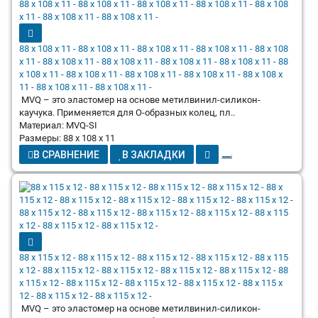
88 x 108 x 11 - 88 x 108 x 11 - 88 x 108 x 11 - 88 x 108 x 11 - 88 x 108
x 11 - 88 x 108 x 11 - 88 x 108 x 11 - 88 x 108 x 11 - 88 x 108 x 11 - 88
x 108 x 11 - 88 x 108 x 11 - 88 x 108 x 11 - 88 x 108 x 11 - 88 x 108 x
11 - 88 x 108 x 11 - 88 x 108 x 11 -
MVQ – это эластомер на основе метилвинил-силикон-
каучука. Применяется для О-образных колец, пл..
Материал: MVQ-SI
Размеры: 88 x 108 x 11
В СРАВНЕНИЕ
В ЗАКЛАДКИ
88 x 115 x 12 - 88 x 115 x 12 - 88 x 115 x 12 - 88 x 115 x 12 - 88 x 115
x 12 - 88 x 115 x 12 - 88 x 115 x 12 - 88 x 115 x 12 - 88 x 115 x 12 - 88
x 115 x 12 - 88 x 115 x 12 - 88 x 115 x 12 - 88 x 115 x 12 - 88 x 115 x
12 - 88 x 115 x 12 - 88 x 115 x 12 -
MVQ – это эластомер на основе метилвинил-силикон-