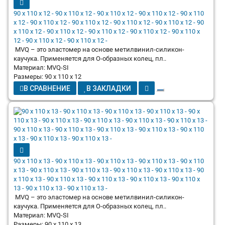
90 x 110 x 12 - 90 x 110 x 12 - 90 x 110 x 12 - 90 x 110 x 12 - 90 x 110
x 12 - 90 x 110 x 12 - 90 x 110 x 12 - 90 x 110 x 12 - 90 x 110 x 12 - 90
x 110 x 12 - 90 x 110 x 12 - 90 x 110 x 12 - 90 x 110 x 12 - 90 x 110 x
12 - 90 x 110 x 12 - 90 x 110 x 12 -
MVQ – это эластомер на основе метилвинил-силикон-
каучука. Применяется для О-образных колец, пл..
Материал: MVQ-SI
Размеры: 90 x 110 x 12
В СРАВНЕНИЕ
В ЗАКЛАДКИ
90 x 110 x 13 - 90 x 110 x 13 - 90 x 110 x 13 - 90 x 110 x 13 - 90 x 110
x 13 - 90 x 110 x 13 - 90 x 110 x 13 - 90 x 110 x 13 - 90 x 110 x 13 - 90
x 110 x 13 - 90 x 110 x 13 - 90 x 110 x 13 - 90 x 110 x 13 - 90 x 110 x
13 - 90 x 110 x 13 - 90 x 110 x 13 -
MVQ – это эластомер на основе метилвинил-силикон-
каучука. Применяется для О-образных колец, пл..
Материал: MVQ-SI
Размеры: 90 x 110 x 13