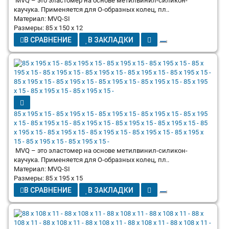
MVQ – это эластомер на основе метилвинил-силикон-
каучука. Применяется для О-образных колец, пл..
Материал: MVQ-SI
Размеры: 85 x 150 x 12
В СРАВНЕНИЕ
В ЗАКЛАДКИ
85 x 195 x 15 - 85 x 195 x 15 - 85 x 195 x 15 - 85 x 195 x 15 - 85 x 195
x 15 - 85 x 195 x 15 - 85 x 195 x 15 - 85 x 195 x 15 - 85 x 195 x 15 - 85
x 195 x 15 - 85 x 195 x 15 - 85 x 195 x 15 - 85 x 195 x 15 - 85 x 195 x
15 - 85 x 195 x 15 - 85 x 195 x 15 -
MVQ – это эластомер на основе метилвинил-силикон-
каучука. Применяется для О-образных колец, пл..
Материал: MVQ-SI
Размеры: 85 x 195 x 15
В СРАВНЕНИЕ
В ЗАКЛАДКИ