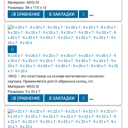
Материал: MVQ-SI
Размеры: 89 x 115 x 13
В СРАВНЕНИЕ
В ЗАКЛАДКИ
9 x 20 x 7 - 9 x 20 x 7 - 9 x 20 x 7 - 9 x 20 x 7 - 9 x 20 x 7 - 9 x 20 x 7 - 9
x 20 x 7 - 9 x 20 x 7 - 9 x 20 x 7 - 9 x 20 x 7 - 9 x 20 x 7 - 9 x 20 x 7 - 9 x
20 x 7 - 9 x 20 x 7 - 9 x 20 x 7 - 9 x 20 x 7 - 9 x 20 x 7 - 9 x 20 x 7 - 9 x 20
x 7 - 9 x 20 x
MVQ – это эластомер на основе метилвинил-силикон-
каучука. Применяется для О-образных колец, пл..
Материал: MVQ-SI
Размеры: 9 x 20 x 7
В СРАВНЕНИЕ
В ЗАКЛАДКИ