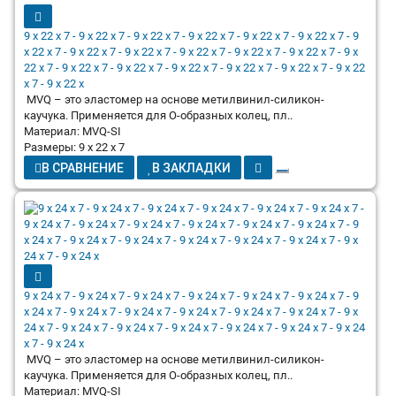
9 x 22 x 7 - 9 x 22 x 7 - 9 x 22 x 7 - 9 x 22 x 7 - 9 x 22 x 7 - 9 x 22 x 7 - 9
x 22 x 7 - 9 x 22 x 7 - 9 x 22 x 7 - 9 x 22 x 7 - 9 x 22 x 7 - 9 x 22 x 7 - 9 x
22 x 7 - 9 x 22 x 7 - 9 x 22 x 7 - 9 x 22 x 7 - 9 x 22 x 7 - 9 x 22 x 7 - 9 x 22
x 7 - 9 x 22 x
MVQ – это эластомер на основе метилвинил-силикон-
каучука. Применяется для О-образных колец, пл..
Материал: MVQ-SI
Размеры: 9 x 22 x 7
В СРАВНЕНИЕ
В ЗАКЛАДКИ
9 x 24 x 7 - 9 x 24 x 7 - 9 x 24 x 7 - 9 x 24 x 7 - 9 x 24 x 7 - 9 x 24 x 7 - 9
x 24 x 7 - 9 x 24 x 7 - 9 x 24 x 7 - 9 x 24 x 7 - 9 x 24 x 7 - 9 x 24 x 7 - 9 x
24 x 7 - 9 x 24 x 7 - 9 x 24 x 7 - 9 x 24 x 7 - 9 x 24 x 7 - 9 x 24 x 7 - 9 x 24
x 7 - 9 x 24 x
MVQ – это эластомер на основе метилвинил-силикон-
каучука. Применяется для О-образных колец, пл..
Материал: MVQ-SI