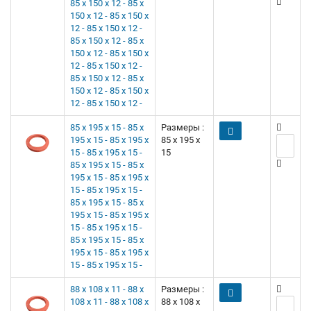
85 x 150 x 12 - 85 x
150 x 12 - 85 x 150 x
12 - 85 x 150 x 12 -
85 x 150 x 12 - 85 x
150 x 12 - 85 x 150 x
12 - 85 x 150 x 12 -
85 x 150 x 12 - 85 x
150 x 12 - 85 x 150 x
12 - 85 x 150 x 12 -
85 x 195 x 15 - 85 x
Размеры :
195 x 15 - 85 x 195 x
85 x 195 x
15 - 85 x 195 x 15 -
15
85 x 195 x 15 - 85 x
195 x 15 - 85 x 195 x
15 - 85 x 195 x 15 -
85 x 195 x 15 - 85 x
195 x 15 - 85 x 195 x
15 - 85 x 195 x 15 -
85 x 195 x 15 - 85 x
195 x 15 - 85 x 195 x
15 - 85 x 195 x 15 -
88 x 108 x 11 - 88 x
Размеры :
108 x 11 - 88 x 108 x
88 x 108 x