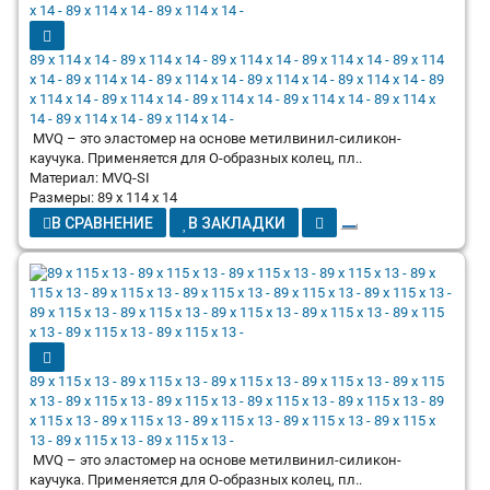
89 x 114 x 14 - 89 x 114 x 14 - 89 x 114 x 14 - 89 x 114 x 14 - 89 x 114
x 14 - 89 x 114 x 14 - 89 x 114 x 14 - 89 x 114 x 14 - 89 x 114 x 14 - 89
x 114 x 14 - 89 x 114 x 14 - 89 x 114 x 14 - 89 x 114 x 14 - 89 x 114 x
14 - 89 x 114 x 14 - 89 x 114 x 14 -
MVQ – это эластомер на основе метилвинил-силикон-
каучука. Применяется для О-образных колец, пл..
Материал: MVQ-SI
Размеры: 89 x 114 x 14
В СРАВНЕНИЕ
В ЗАКЛАДКИ
89 x 115 x 13 - 89 x 115 x 13 - 89 x 115 x 13 - 89 x 115 x 13 - 89 x 115
x 13 - 89 x 115 x 13 - 89 x 115 x 13 - 89 x 115 x 13 - 89 x 115 x 13 - 89
x 115 x 13 - 89 x 115 x 13 - 89 x 115 x 13 - 89 x 115 x 13 - 89 x 115 x
13 - 89 x 115 x 13 - 89 x 115 x 13 -
MVQ – это эластомер на основе метилвинил-силикон-
каучука. Применяется для О-образных колец, пл..