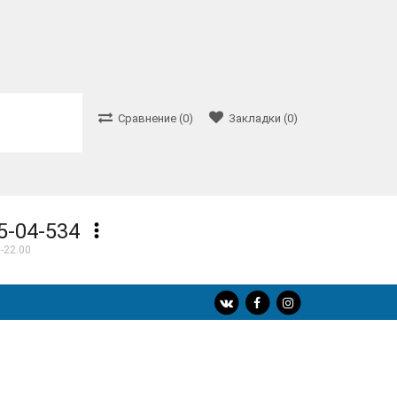
Сравнение (0)
Закладки (0)
5-04-534
-22.00