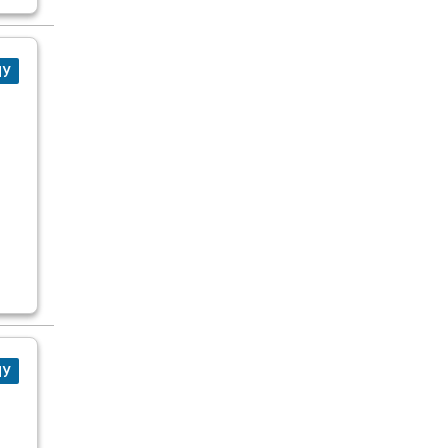
НУ
НУ