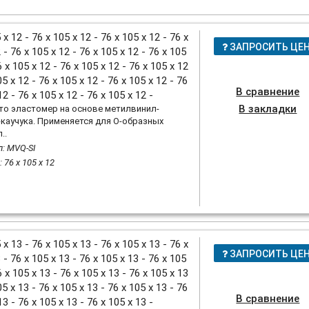
 x 12 - 76 x 105 x 12 - 76 x 105 x 12 - 76 x
ЗАПРОСИТЬ ЦЕ
 - 76 x 105 x 12 - 76 x 105 x 12 - 76 x 105
6 x 105 x 12 - 76 x 105 x 12 - 76 x 105 x 12
05 x 12 - 76 x 105 x 12 - 76 x 105 x 12 - 76
В сравнение
12 - 76 x 105 x 12 - 76 x 105 x 12 -
В закладки
то эластомер на основе метилвинил-
-каучука. Применяется для О-образных
..
: MVQ-SI
 76 x 105 x 12
 x 13 - 76 x 105 x 13 - 76 x 105 x 13 - 76 x
ЗАПРОСИТЬ ЦЕ
 - 76 x 105 x 13 - 76 x 105 x 13 - 76 x 105
6 x 105 x 13 - 76 x 105 x 13 - 76 x 105 x 13
05 x 13 - 76 x 105 x 13 - 76 x 105 x 13 - 76
В сравнение
13 - 76 x 105 x 13 - 76 x 105 x 13 -