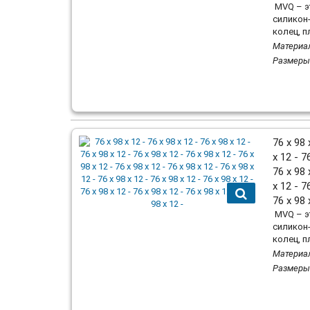
MVQ – э
силикон
колец, пл
Материал
Размеры:
76 x 98 
x 12 - 7
76 x 98 
x 12 - 7
76 x 98 
MVQ – э
силикон
колец, пл
Материал
Размеры: 