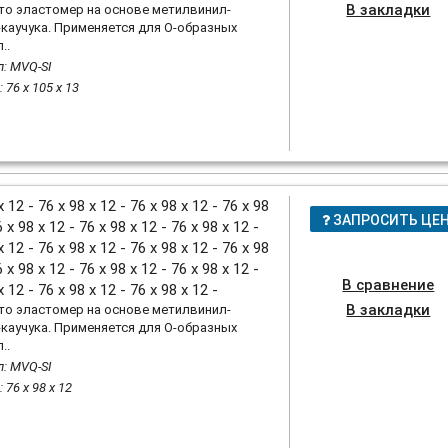
В закладки
то эластомер на основе метилвинил-
-каучука. Применяется для О-образных
..
: MVQ-SI
 76 x 105 x 13
x 12 - 76 x 98 x 12 - 76 x 98 x 12 - 76 x 98
ЗАПРОСИТЬ ЦЕ
6 x 98 x 12 - 76 x 98 x 12 - 76 x 98 x 12 -
x 12 - 76 x 98 x 12 - 76 x 98 x 12 - 76 x 98
6 x 98 x 12 - 76 x 98 x 12 - 76 x 98 x 12 -
В сравнение
x 12 - 76 x 98 x 12 - 76 x 98 x 12 -
В закладки
то эластомер на основе метилвинил-
-каучука. Применяется для О-образных
..
: MVQ-SI
76 x 98 x 12