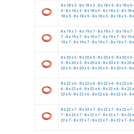
8 x 18 x 5 - 8 x 18 x 5 - 8 x 18 x 5 - 8 x 18 x 5 
5 - 8 x 18 x 5 - 8 x 18 x 5 - 8 x 18 x 5 - 8 x 18 x
18 x 5 - 8 x 18 x 5 - 8 x 18 x 5 - 8 x 18 x 5 - 8 
8 x 19 x 7 - 8 x 19 x 7 - 8 x 19 x 7 - 8 x 19 x 7 
7 - 8 x 19 x 7 - 8 x 19 x 7 - 8 x 19 x 7 - 8 x 19 x
19 x 7 - 8 x 19 x 7 - 8 x 19 x 7 - 8 x 19 x 7 - 8 
8 x 20 x 5 - 8 x 20 x 5 - 8 x 20 x 5 - 8 x 20 x 5 
5 - 8 x 20 x 5 - 8 x 20 x 5 - 8 x 20 x 5 - 8 x 20 x
20 x 5 - 8 x 20 x 5 - 8 x 20 x 5 - 8 x 20 x 5 - 8 
8 x 22 x 6 - 8 x 22 x 6 - 8 x 22 x 6 - 8 x 22 x 6 
6 - 8 x 22 x 6 - 8 x 22 x 6 - 8 x 22 x 6 - 8 x 22 x
22 x 6 - 8 x 22 x 6 - 8 x 22 x 6 - 8 x 22 x 6 - 8 
8 x 22 x 7 - 8 x 22 x 7 - 8 x 22 x 7 - 8 x 22 x 7 
7 - 8 x 22 x 7 - 8 x 22 x 7 - 8 x 22 x 7 - 8 x 22 x
22 x 7 - 8 x 22 x 7 - 8 x 22 x 7 - 8 x 22 x 7 - 8 