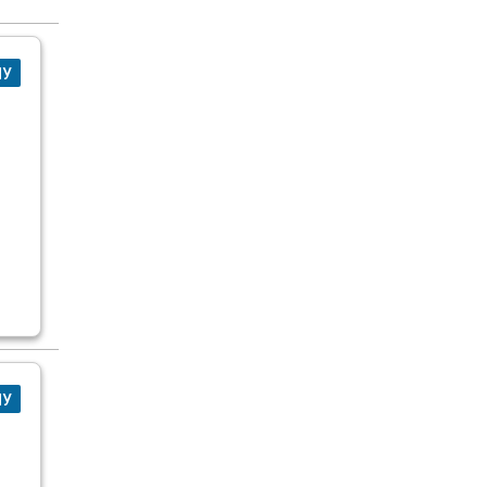
НУ
НУ