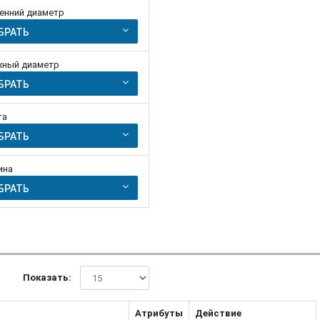
енний диаметр
БРАТЬ
ный диаметр
БРАТЬ
та
БРАТЬ
ина
БРАТЬ
Показать:
Атрибуты
Действие