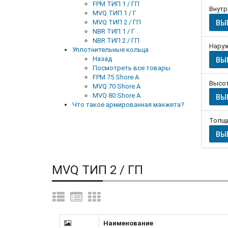
FPM ТИП 1 / ГП
Внутр
MVQ ТИП 1 / Г
MVQ ТИП 2 / ГП
ВЫ
NBR ТИП 1 / Г
NBR ТИП 2 / ГП
Наруж
Уплотнительные кольца
Назад
ВЫ
Посмотреть все товары
FPM 75 Shore A
Высо
MVQ 70 Shore A
MVQ 80 Shore A
ВЫ
Что такое армированная манжета?
Толщ
ВЫ
MVQ ТИП 2 / ГП
Наименование