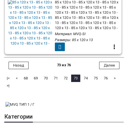
85 x 120 x 13 - 85 x 120 x 13 - 85 x 120 x
13 - 85 x 120 x 13 - 85 x 120 x 13 - 85 x
120 x 13 - 85 x 120 x 13 - 85 x 120 x 13 -
85 x 120 x 13 - 85 x 120 x 13 - 85 x 120 x
13 - 85 x 120 x 13 - 85 x 120 x 13 - 85 x
120 x 13 - 85 x 120 x 13 - 85 x 120 x 13 -
Материал: MVQ-SI
Размеры: 85 x 120 x 13
73 из 76
Назад
Далее
|<
<
68
69
70
71
72
73
74
75
76
>
>|
Категории