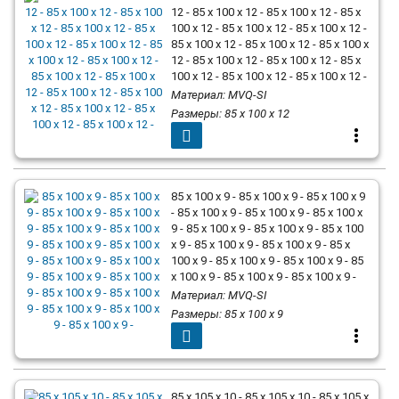
12 - 85 x 100 x 12 - 85 x 100 x 12 - 85 x
100 x 12 - 85 x 100 x 12 - 85 x 100 x 12 -
85 x 100 x 12 - 85 x 100 x 12 - 85 x 100 x
12 - 85 x 100 x 12 - 85 x 100 x 12 - 85 x
100 x 12 - 85 x 100 x 12 - 85 x 100 x 12 -
Материал: MVQ-SI
Размеры: 85 x 100 x 12
85 x 100 x 9 - 85 x 100 x 9 - 85 x 100 x 9
- 85 x 100 x 9 - 85 x 100 x 9 - 85 x 100 x
9 - 85 x 100 x 9 - 85 x 100 x 9 - 85 x 100
x 9 - 85 x 100 x 9 - 85 x 100 x 9 - 85 x
100 x 9 - 85 x 100 x 9 - 85 x 100 x 9 - 85
x 100 x 9 - 85 x 100 x 9 - 85 x 100 x 9 -
Материал: MVQ-SI
Размеры: 85 x 100 x 9
85 x 105 x 10 - 85 x 105 x 10 - 85 x 105 x