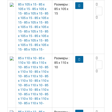
85 x 105 x 15 - 85 x
Размеры :
105 x 15 - 85 x 105 x
85 x 105 x
15 - 85 x 105 x 15 - 85
15
x 105 x 15 - 85 x 105 x
15 - 85 x 105 x 15 - 85
x 105 x 15 - 85 x 105 x
15 - 85 x 105 x 15 - 85
x 105 x 15 - 85 x 105 x
15 - 85 x 105 x 15 - 85
x 105 x 15 - 85 x 105 x
15 - 85 x 105 x 15 -
85 x 110 x 10 - 85 x
Размеры :
110 x 10 - 85 x 110 x
85 x 110 x
10 - 85 x 110 x 10 - 85
10
x 110 x 10 - 85 x 110 x
10 - 85 x 110 x 10 - 85
x 110 x 10 - 85 x 110 x
10 - 85 x 110 x 10 - 85
x 110 x 10 - 85 x 110 x
10 - 85 x 110 x 10 - 85
x 110 x 10 - 85 x 110 x
10 - 85 x 110 x 10 -
85 x 110 x 12 - 85 x
Размеры :