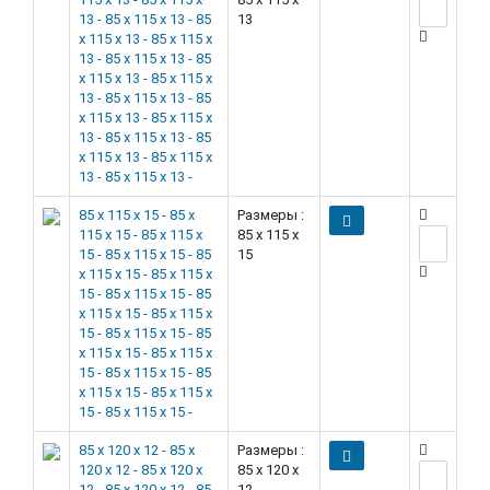
13 - 85 x 115 x 13 - 85
13
x 115 x 13 - 85 x 115 x
13 - 85 x 115 x 13 - 85
x 115 x 13 - 85 x 115 x
13 - 85 x 115 x 13 - 85
x 115 x 13 - 85 x 115 x
13 - 85 x 115 x 13 - 85
x 115 x 13 - 85 x 115 x
13 - 85 x 115 x 13 -
85 x 115 x 15 - 85 x
Размеры :
115 x 15 - 85 x 115 x
85 x 115 x
15 - 85 x 115 x 15 - 85
15
x 115 x 15 - 85 x 115 x
15 - 85 x 115 x 15 - 85
x 115 x 15 - 85 x 115 x
15 - 85 x 115 x 15 - 85
x 115 x 15 - 85 x 115 x
15 - 85 x 115 x 15 - 85
x 115 x 15 - 85 x 115 x
15 - 85 x 115 x 15 -
85 x 120 x 12 - 85 x
Размеры :
120 x 12 - 85 x 120 x
85 x 120 x
12 - 85 x 120 x 12 - 85
12