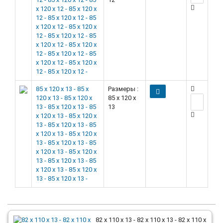
x 120 x 12 - 85 x 120 x
12 - 85 x 120 x 12 - 85
x 120 x 12 - 85 x 120 x
12 - 85 x 120 x 12 - 85
x 120 x 12 - 85 x 120 x
12 - 85 x 120 x 12 - 85
x 120 x 12 - 85 x 120 x
12 - 85 x 120 x 12 -
85 x 120 x 13 - 85 x
Размеры :
120 x 13 - 85 x 120 x
85 x 120 x
13 - 85 x 120 x 13 - 85
13
x 120 x 13 - 85 x 120 x
13 - 85 x 120 x 13 - 85
x 120 x 13 - 85 x 120 x
13 - 85 x 120 x 13 - 85
x 120 x 13 - 85 x 120 x
13 - 85 x 120 x 13 - 85
x 120 x 13 - 85 x 120 x
13 - 85 x 120 x 13 -
82 x 110 x 13 - 82 x 110 x 13 - 82 x 110 x