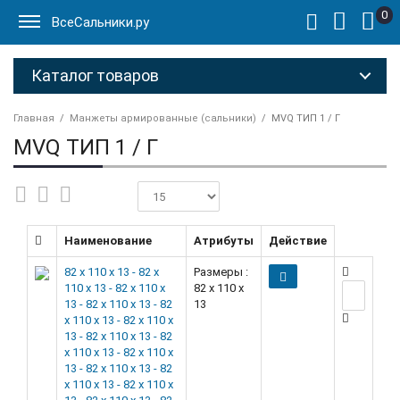
0
ВсеСальники.ру
Каталог товаров
Главная
Манжеты армированные (сальники)
MVQ ТИП 1 / Г
MVQ ТИП 1 / Г
Наименование
Атрибуты
Действие
82 x 110 x 13 - 82 x
Размеры :
110 x 13 - 82 x 110 x
82 x 110 x
13 - 82 x 110 x 13 - 82
13
x 110 x 13 - 82 x 110 x
13 - 82 x 110 x 13 - 82
x 110 x 13 - 82 x 110 x
13 - 82 x 110 x 13 - 82
x 110 x 13 - 82 x 110 x