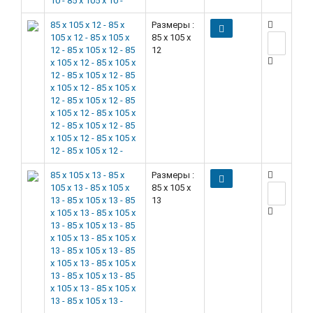
10 - 85 x 105 x 10 -
85 x 105 x 12 - 85 x
Размеры :
105 x 12 - 85 x 105 x
85 x 105 x
12 - 85 x 105 x 12 - 85
12
x 105 x 12 - 85 x 105 x
12 - 85 x 105 x 12 - 85
x 105 x 12 - 85 x 105 x
12 - 85 x 105 x 12 - 85
x 105 x 12 - 85 x 105 x
12 - 85 x 105 x 12 - 85
x 105 x 12 - 85 x 105 x
12 - 85 x 105 x 12 -
85 x 105 x 13 - 85 x
Размеры :
105 x 13 - 85 x 105 x
85 x 105 x
13 - 85 x 105 x 13 - 85
13
x 105 x 13 - 85 x 105 x
13 - 85 x 105 x 13 - 85
x 105 x 13 - 85 x 105 x
13 - 85 x 105 x 13 - 85
x 105 x 13 - 85 x 105 x
13 - 85 x 105 x 13 - 85
x 105 x 13 - 85 x 105 x
13 - 85 x 105 x 13 -