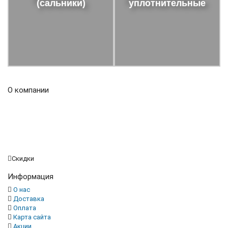
(сальники)
уплотнительные
О компании
Огромный ассортимент продукции, включает в том числе
и уплотнения, использующиеся для гидравлического
оборудования, уплотнительные кольца и сальники ,
отличающиеся отменным качеством и доступной
стоимостью.
Скидки
Информация
О нас
Доставка
Оплата
Карта сайта
Акции