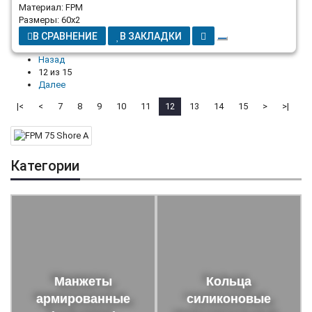
Материал: FPM
Размеры: 60x2
В СРАВНЕНИЕ
В ЗАКЛАДКИ
Назад
12 из 15
Далее
|<
<
7
8
9
10
11
12
13
14
15
>
>|
Категории
Манжеты
Кольца
армированные
силиконовые